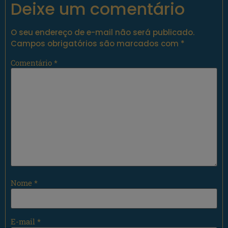
Deixe um comentário
O seu endereço de e-mail não será publicado.
Campos obrigatórios são marcados com
*
Comentário
*
Nome
*
E-mail
*