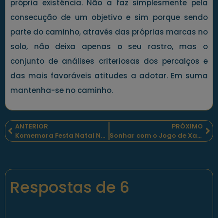
própria existência. Não a faz simplesmente pela
consecução de um objetivo e sim porque sendo
parte do caminho, através das próprias marcas no
solo, não deixa apenas o seu rastro, mas o
conjunto de análises criteriosas dos percalços e
das mais favoráveis atitudes a adotar. Em suma
mantenha-se no caminho.
ANTERIOR
PRÓXIMO
Komemora Festa Natal No Tinan Foun, PNTL Sei Halo Operasaun LILIN
Sonhar com o Jogo de Xadrez
Respostas de 6