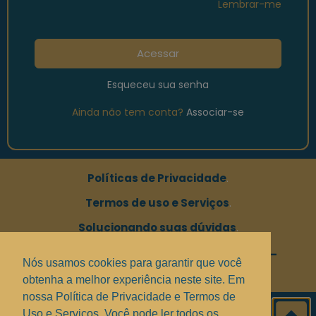
Lembrar-me
Acessar
Esqueceu sua senha
Ainda não tem conta?
Associar-se
Políticas de Privacidade
.
Termos de uso e Serviços
.
Solucionando suas dúvidas
.
Copyright © 2017 - 2025 —
Grupo MindBR
—
Nós usamos cookies para garantir que você
PontoPM
obtenha a melhor experiência neste site. Em
nossa Política de Privacidade e Termos de
Uso e Serviços, Você pode ler todos os