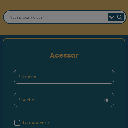
Acessar
* Usuário
* Senha
Lembrar-me