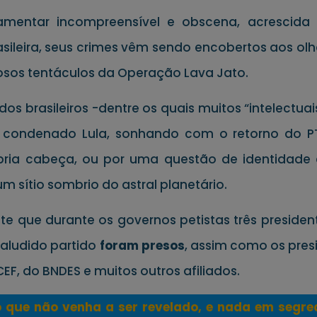
amentar incompreensível e obscena, acrescida 
ileira, seus crimes vêm sendo encobertos aos olho
sos tentáculos da Operação Lava Jato.
s brasileiros -dentre os quais muitos “intelectuai
o condenado Lula, sonhando com o retorno do P
a cabeça, ou por uma questão de identidade e s
 sítio sombrio do astral planetário.
e durante os governos petistas três presidentes,
 aludido partido
foram presos
, assim como os presi
CEF, do BNDES e muitos outros afiliados.
 que não venha a ser revelado, e nada em segred