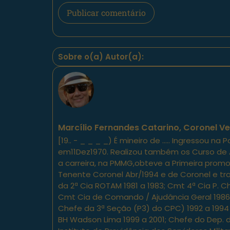
Sobre o(a) Autor(a):
Marcílio Fernandes Catarino, Coronel V
[19.. - _ _ _ _) É mineiro de ..... Ingressou 
em11Dez1970. Realizou também os Curso de Ap
a carreira, na PMMG,obteve a Primeira promo
Tenente Coronel Abr/1994 e de Coronel e tra
da 2ª Cia ROTAM 1981 a 1983; Cmt 4ª Cia P. C
Cmt Cia de Comando / Ajudância Geral 1986 a
Chefe da 3ª Seção (P3) do CPC) 1992 a 1994
BH Wadson Lima 1999 a 2001; Chefe do Dep.