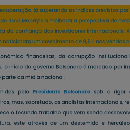
uperação, já superando os índices previstos por a
de risco Moody’s a melhorar a perspectiva de nota
 da confiança dos investidores internacionais.
gs noticiaram um crescimento de 9,5% nas vendas nes
onômico-financeiras, da corrupção institucional
, o início do governo Bolsonaro é marcado por impo
parte da mídia nacional.
olhidos pelo
Presidente Bolsona
ro
sob o rigor d
ros, mas, sobretudo, os analistas internacionais, r
ece o fecundo trabalho que vem sendo desenvolvi
ltura, este através de um destemido e hercúle