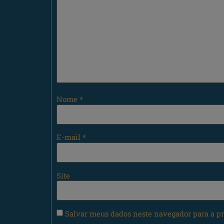
Nome
*
E-mail
*
Site
Salvar meus dados neste navegador para a p