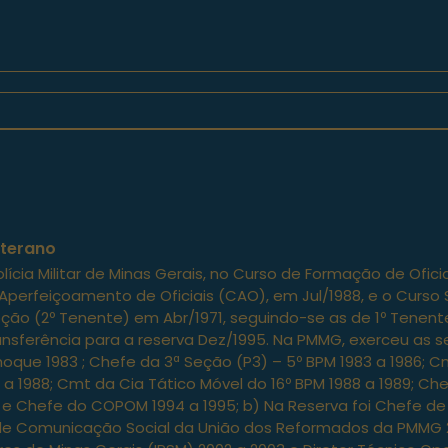
eterano
na Polícia Militar de Minas Gerais, no Curso de Formação de Ofi
erfeiçoamento de Oficiais (CAO), em Jul/1988, e o Curso S
ção (2º Tenente) em Abr/1971, seguindo-se as de 1º Tenente 
nsferência para a reserva Dez/1995. Na PMMG, exerceu as se
hoque 1983 ; Chefe da 3ª Seção (P3) – 5º BPM 1983 a 1986; Cm
 1988; Cmt da Cia Tático Móvel do 16º BPM 1988 a 1989; Chef
 e Chefe do COPOM 1994 a 1995; b) Na Reserva foi Chefe de 
 de Comunicação Social da União dos Reformados da PMMG 2