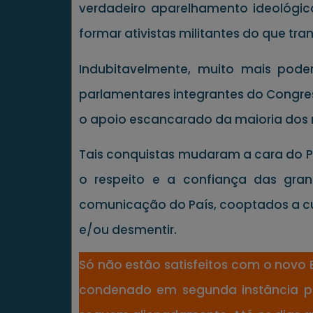
verdadeiro aparelhamento ideológic
formar ativistas militantes do que tr
Indubitavelmente, muito mais pode
parlamentares integrantes do Congres
o apoio escancarado da maioria dos 
Tais conquistas mudaram a cara do Pa
o respeito e a confiança das gran
comunicação do País, cooptados a cus
e/ou desmentir.
Só não estão satisfeitos com o novo B
condenado em segunda instância pela 