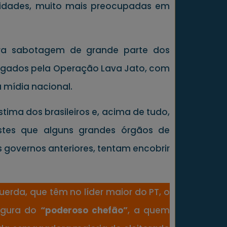
rsidades, muito mais preocupadas em
eira sabotagem de grande parte dos
stigados pela Operação Lava Jato, com
 mídia nacional.
ima dos brasileiros e, acima de tudo,
estes que alguns grandes órgãos de
 governos anteriores, tentam encobrir
uerda, que têm no líder maior do PT, o
figura do
“poderoso chefão”
, a quem