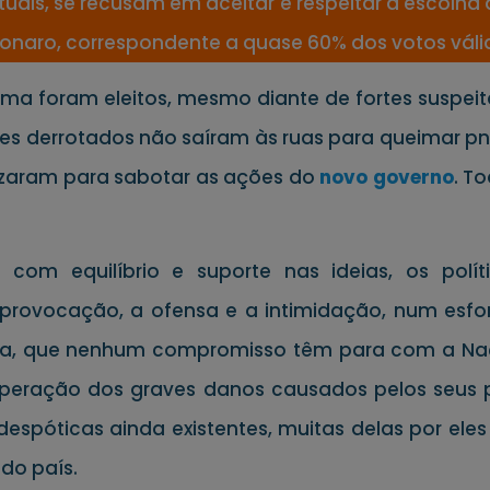
uais, se recusam em aceitar e respeitar a escolh
lsonaro, correspondente a quase 60% dos votos váli
ma foram eleitos, mesmo diante de fortes suspeit
es derrotados não saíram às ruas para queimar pn
izaram para sabotar as ações do
novo gov
erno
. T
com equilíbrio e suporte nas ideias, os polít
provocação, a ofensa e a intimidação, num esforço
ia, que nenhum compromisso têm para com a Nação
uperação dos graves danos causados pelos seus 
despóticas ainda existentes, muitas delas por ele
do país.