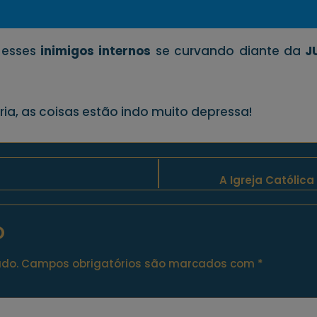
 esses
inimigos internos
se curvando diante da
J
ia, as coisas estão indo muito depressa!
A Igreja Católic
o
ado.
Campos obrigatórios são marcados com
*