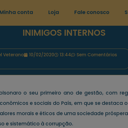
Minha conta
Loja
Fale conosco
S
INIMIGOS INTERNOS
el Veterano
10/02/2020
13:44
Sem Comentários
lsonaro o seu primeiro ano de gestão, com reg
econômicos e sociais do País, em que se destaca o
valores morais e éticos de uma sociedade próspera 
o e sistemático à corrupção.