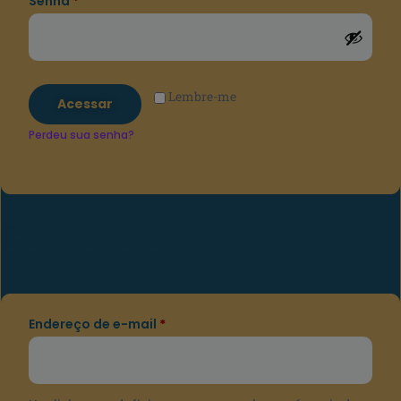
Senha
*
Lembre-me
Acessar
Perdeu sua senha?
Cadastre-se
Endereço de e-mail
*