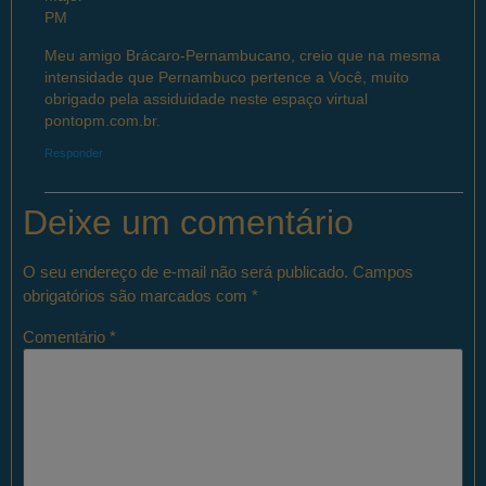
Meu amigo Brácaro-Pernambucano, creio que na mesma
intensidade que Pernambuco pertence a Você, muito
obrigado pela assiduidade neste espaço virtual
pontopm.com.br.
Responder
Deixe um comentário
O seu endereço de e-mail não será publicado.
Campos
obrigatórios são marcados com
*
Comentário
*