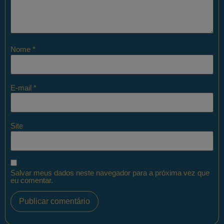
Nome
*
E-mail
*
Site
Salvar meus dados neste navegador para a próxima vez que
eu comentar.