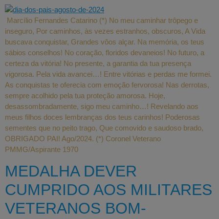
Marcílio Fernandes Catarino (*) No meu caminhar trôpego e
inseguro, Por caminhos, às vezes estranhos, obscuros, A Vida
buscava conquistar, Grandes vôos alçar. Na memória, os teus
sábios conselhos! No coração, floridos devaneios! No futuro, a
certeza da vitória! No presente, a garantia da tua presença
vigorosa. Pela vida avancei…! Entre vitórias e perdas me formei.
As conquistas te oferecia com emoção fervorosa! Nas derrotas,
sempre acolhido pela tua proteção amorosa. Hoje,
desassombradamente, sigo meu caminho…! Revelando aos
meus filhos doces lembranças dos teus carinhos! Poderosas
sementes que no peito trago, Que comovido e saudoso brado,
OBRIGADO PAI! Ago/2024. (*) Coronel Veterano
PMMG/Aspirante 1970
MEDALHA DEVER
CUMPRIDO AOS MILITARES
VETERANOS BOM-