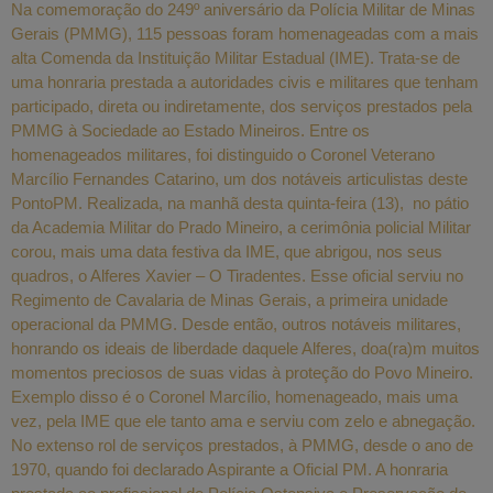
Na comemoração do 249º aniversário da Polícia Militar de Minas
Gerais (PMMG), 115 pessoas foram homenageadas com a mais
alta Comenda da Instituição Militar Estadual (IME). Trata-se de
uma honraria prestada a autoridades civis e militares que tenham
participado, direta ou indiretamente, dos serviços prestados pela
PMMG à Sociedade ao Estado Mineiros. Entre os
homenageados militares, foi distinguido o Coronel Veterano
Marcílio Fernandes Catarino, um dos notáveis articulistas deste
PontoPM. Realizada, na manhã desta quinta-feira (13), no pátio
da Academia Militar do Prado Mineiro, a cerimônia policial Militar
corou, mais uma data festiva da IME, que abrigou, nos seus
quadros, o Alferes Xavier – O Tiradentes. Esse oficial serviu no
Regimento de Cavalaria de Minas Gerais, a primeira unidade
operacional da PMMG. Desde então, outros notáveis militares,
honrando os ideais de liberdade daquele Alferes, doa(ra)m muitos
momentos preciosos de suas vidas à proteção do Povo Mineiro.
Exemplo disso é o Coronel Marcílio, homenageado, mais uma
vez, pela IME que ele tanto ama e serviu com zelo e abnegação.
No extenso rol de serviços prestados, à PMMG, desde o ano de
1970, quando foi declarado Aspirante a Oficial PM. A honraria