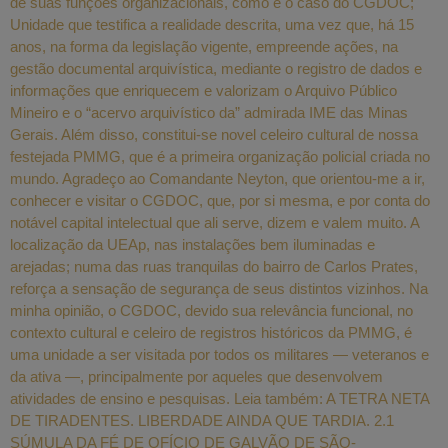
de suas funções organizacionais, como é o caso do CGDOC;
Unidade que testifica a realidade descrita, uma vez que, há 15
anos, na forma da legislação vigente, empreende ações, na
gestão documental arquivística, mediante o registro de dados e
informações que enriquecem e valorizam o Arquivo Público
Mineiro e o “acervo arquivístico da” admirada IME das Minas
Gerais. Além disso, constitui-se novel celeiro cultural de nossa
festejada PMMG, que é a primeira organização policial criada no
mundo. Agradeço ao Comandante Neyton, que orientou-me a ir,
conhecer e visitar o CGDOC, que, por si mesma, e por conta do
notável capital intelectual que ali serve, dizem e valem muito. A
localização da UEAp, nas instalações bem iluminadas e
arejadas; numa das ruas tranquilas do bairro de Carlos Prates,
reforça a sensação de segurança de seus distintos vizinhos. Na
minha opinião, o CGDOC, devido sua relevância funcional, no
contexto cultural e celeiro de registros históricos da PMMG, é
uma unidade a ser visitada por todos os militares — veteranos e
da ativa —, principalmente por aqueles que desenvolvem
atividades de ensino e pesquisas. Leia também: A TETRA NETA
DE TIRADENTES. LIBERDADE AINDA QUE TARDIA. 2.1
SÚMULA DA FÉ DE OFÍCIO DE GALVÃO DE SÃO-