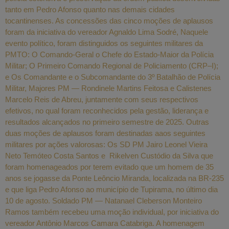
tanto em Pedro Afonso quanto nas demais cidades
tocantinenses. As concessões das cinco moções de aplausos
foram da iniciativa do vereador Agnaldo Lima Sodré, Naquele
evento político, foram distinguidos os seguintes militares da
PMTO: O Comando-Geral o Chefe do Estado-Maior da Polícia
Militar; O Primeiro Comando Regional de Policiamento (CRP–I);
e Os Comandante e o Subcomandante do 3º Batalhão de Polícia
Militar, Majores PM — Rondinele Martins Feitosa e Calistenes
Marcelo Reis de Abreu, juntamente com seus respectivos
efetivos, no qual foram reconhecidos pela gestão, liderança e
resultados alcançados no primeiro semestre de 2025. Outras
duas moções de aplausos foram destinadas aaos seguintes
militares por ações valorosas: Os SD PM Jairo Leonel Vieira
Neto Temóteo Costa Santos e Rikelven Custódio da Silva que
foram homenageados por terem evitado que um homem de 35
anos se jogasse da Ponte Leôncio Miranda, localizada na BR-235
e que liga Pedro Afonso ao município de Tupirama, no último dia
10 de agosto. Soldado PM — Natanael Cleberson Monteiro
Ramos também recebeu uma moção individual, por iniciativa do
vereador Antônio Marcos Camara Catabriga. A homenagem