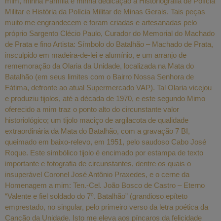
mim, minha Família e minha dedicação à Historiografia de Polícia
Militar e História da Polícia Militar de Minas Gerais. Tais peças
muito me engrandecem e foram criadas e artesanadas pelo
próprio Sargento Clécio Paulo, Curador do Memorial do Machado
de Prata e fino Artista: Símbolo do Batalhão – Machado de Prata,
insculpido em madeira-de-lei e alumínio, e um arranjo de
rememoração da Olaria da Unidade, localizada na Mata do
Batalhão (em seus limites com o Bairro Nossa Senhora de
Fátima, defronte ao atual Supermercado VAP). Tal Olaria vicejou
e produziu tijolos, até a década de 1970, e este segundo Mimo
oferecido a mim traz o ponto alto do circunstante valor
historiológico; um tijolo maciço de argilacota de qualidade
extraordinária da Mata do Batalhão, com a gravação 7 BI,
queimado em baixo-relevo, em 1951, pelo saudoso Cabo José
Roque. Este simbólico tijolo é encimado por estampa de texto
importante e fotografia de circunstantes, dentre os quais o
insuperável Coronel José Antônio Praxedes, e o cerne da
Homenagem a mim: Ten.-Cel. João Bosco de Castro – Eterno
“Valente e fiel soldado do 7º. Batalhão” (grandioso epíteto
emprestado, no singular, pelo primeiro verso da letra poética da
Canção da Unidade. Isto me eleva aos píncaros da felicidade