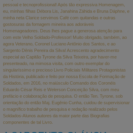
pessoal e tecnoprofissional! Após tão expressiva Homenagem,
eu, minhas filhas Débora Lis, Janahina Záhida e Bruna Dáphne, e
minha neta Clarice servimos Café com quitandas e outras
gostosuras da fornagem mineira aos adoráveis
Homenageadores. Deus lhes pague a generosa atenção para
com este Velho Soldado-Professor! Muito obrigado, também, ao
agora Veterano, Coronel Luciano Antônio dos Santos, e ao
Sargento Dênis Pereira da Silva! Acrescento agradecimento
especial ao Capitão Tyrone da Silva Teixeira, por haver-me
presenteado, na mimosa visita, com outro exemplar do
singularíssimo e precioso Livro Policiais Militares Protagonistas
da História, publicado e feito por nossa Escola de Formação de
Soldados, em 2016, no maiúsculo Comando dos Coronéis
Eduardo César Reis e Welerson Conceição Silva, com meu
prefácio e colaboração de pesquisa. O então Ten. Tyrone, sob
orientação do então Maj. Eugênio Cunha, cuidou de supervisionar
o magnífico trabalho de pesquisa e redação realizado pelos
Soldados-Alunos autores da maior parte das Biografias
componentes de tal Livro.