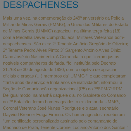
DESPACHENSES
Mais uma vez, na comemoração do 249º aniversário da Polícia
Militar de Minas Gerais (PMMG), a União dos Militares do Estado
de Minas Gerais (UMMG) agraciou, na última terça-feira (18),
com a Medalha Dever Cumprido, aos Militares Veteranos bom-
despachenses. São eles: 2º Tenente Antônio Gregório de Oliveira;
2º Tenente Pedro Alves Pinto; 3º Sargento Antônio Alves Diniz;
Cabo José do Nascimento. A Comenda a que fizeram jus os
notáveis companheiros de farda. “foi instituída pelo Decreto
31.763 de 30 de agosto de 1990, com o objetivo de agraciar
oficiais e praças (…) membros da” UMMG “, e que completaram
“trinta anos de serviço e trinta anos de inatividade”, informou a
Seção de Comunicação organizacional (P5) do 7ºBPM/7ªRPM.
De igual modo, na manhã daquele dia, no Gabinete do Comando
do 7º Batalhão, foram homenageados o ex-diretor da UMMG,
Coronel Veterano José Nunes Rodrigues e o atual secretário
Dayvidd Brenner Fraga Firmino. Os homenageados receberam
“um certificado personalizado assinado pelo comandante do
Machado de Prata, Tenente Coronel Luciano Antônio dos Santos.”