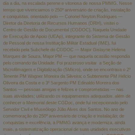
dia a dia, na escalada perene e vitoriosa de nossa PMMG. Nesse
tempo que vivenciamos o 250º aniversário de criação, instalação
e conquistas, orientado pelo — Coronel Neyton Rodrigues —
Diretor da Diretoria de Recursos Humanos (DRH), visitei o
Centro de Gestão de Documental (CGDOC). Naquela Unidade
de Execução de Apoio (UEAp), integrante do Sistema de Gestão
de Pessoal de nossa Instituição Militar Estadual (IME), fui
recebido pela Subchefe do CGDOC — Major Gislayne Helena
Marques de Souza, Major PM — que naquela ocasião respondia
pelo comando da Unidade. Foi prazeroso visitar a Seção de
Microfilmagem e Digitalização (SMicro), onde se encontrava o 2º
Tenente PM Wagner Moreira da Silveira; o Subtenente PM Hélcio
Oliveira da Costa e o 3º Sargento PM Edinaldo Moreira dos
Santos — pessoas amigas e felizes e comprometidas — nas
suas atividades; utilizando os equipamentos adequados, além de
conhecer o Memorial deste CGDoc, onde fui recepcionado pelo
Servidor Civil e Museólogo Júlio Alves dos Santos. No ano de
comemoração do 250º aniversário de criação e instalação; de
conquistas e excelência, a PMMG avança e moderniza, ainda
mais, a sistematização operacional de suas unidades executivas