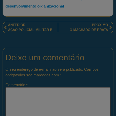
desenvolvimento organizacional
ANTERIOR
PRÓXIMO
AÇÃO POLICIAL MILITAR BEM-SUCEDIDA NO RIO DE JANEIRO
O MACHADO DE PRATA
Deixe um comentário
O seu endereço de e-mail não será publicado.
Campos
obrigatórios são marcados com
*
Comentário
*