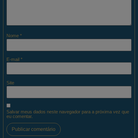
Nome
*
E-mail
*
Site
Salvar meus dados neste navegador para a próxima vez que
eu comentar.