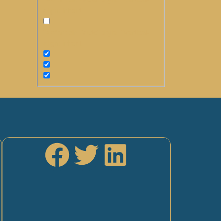
align: inherit
"><font dir="auto" style="vertical-
align: inherit