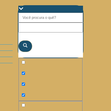
Somente correspondências exatas
Pesquisar no título
Pesquisar no conteúdo
"><font dir="auto" style="vertical-