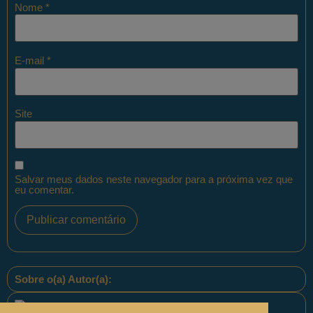
Nome
*
E-mail
*
Site
Salvar meus dados neste navegador para a próxima vez que
eu comentar.
Sobre o(a) Autor(a):