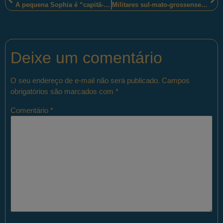
A pequena Sophia é “capitã-mirim” da Polícia Militar do Distrito Federal.
Militares sul-mato-grossenses atualizados com as notícias da previdência.
Deixe um comentário
O seu endereço de e-mail não será publicado.
Campos
obrigatórios são marcados com
*
Comentário
*