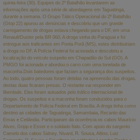
quinta-feira (30). Equipes do 2º Batalhão levantarem as
informações após uma série de abordagens em Taguatinga,
durante a semana. O Grupo Tático Operacional do 2º Batalhão
(Gtop 22) apurou as denúncias e descobriu que um grande
carregamento de drogas estava chegando para o DF, em uma
Renault/Duster pela BR 060. A droga vinha do Paraguai e foi
entregue aos traficantes em Ponta Porã (MS), estes distribuiriam
a droga no DF. A Polícia Federal foi acionada e descobriu a
localização do veículo suspeito em Chapadão do Sul (GO). A
PMGO foi acionada e abordou o carro com uma tonelada de
maconha.Dois batedores que faziam a segurança dos suspeitos.
Ao todo, quatro pessoas foram detidas na apreensão das drogas,
destas duas ficaram presas. O restante vai responder em
liberdade. Eles foram autuados pelo tráfico internacional de
drogas. Os suspeitos e a maconha foram conduzidos para o
Departamento de Polícia Federal em Brasília. A droga tinha como
destino as cidades de Taguatinga, Samambaia, Recanto das
Emas e Ceilândia. Participaram da ocorrência os cabos Maurício
Alves, Gripp e Esser e o soldado Ítalo. Com apoio do sargento
Camelo dos cabos Sidney, Nivard, R. Sousa, Altino, Luiz