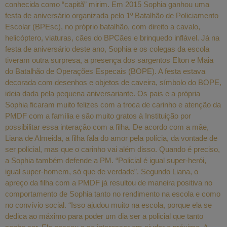
conhecida como “capitã” mirim. Em 2015 Sophia ganhou uma
festa de aniversário organizada pelo 1º Batalhão de Policiamento
Escolar (BPEsc), no próprio batalhão, com direito a cavalo,
helicóptero, viaturas, cães do BPCães e brinquedo inflável. Já na
festa de aniversário deste ano, Sophia e os colegas da escola
tiveram outra surpresa, a presença dos sargentos Elton e Maia
do Batalhão de Operações Especais (BOPE). A festa estava
decorada com desenhos e objetos de caveira, símbolo do BOPE,
ideia dada pela pequena aniversariante. Os pais e a própria
Sophia ficaram muito felizes com a troca de carinho e atenção da
PMDF com a família e são muito gratos à Instituição por
possibilitar essa interação com a filha. De acordo com a mãe,
Liana de Almeida, a filha fala do amor pela polícia, da vontade de
ser policial, mas que o carinho vai além disso. Quando é preciso,
a Sophia também defende a PM. “Policial é igual super-herói,
igual super-homem, só que de verdade”. Segundo Liana, o
apreço da filha com a PMDF já resultou de maneira positiva no
comportamento de Sophia tanto no rendimento na escola e como
no convívio social. “Isso ajudou muito na escola, porque ela se
dedica ao máximo para poder um dia ser a policial que tanto