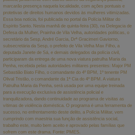
marcarão presença naquela localidade, com ações pontuais e
protetivas de direitos humanos devidos às mulheres vitimizadas.
Essa boa notícia, foi publicada no portal da Polícia Militar do
Espírito Santo. Nesta manhã de quinta-feira (30), na Delegacia de
Defesa da Mulher, Prainha de Vila Velha, autoridades políticas, o
secretário da Sesp, André Garcia, Drª Gracimeri Gaviorno,
subsecretária da Sesp, o prefeito de Vila Velha Max Filho, a
deputada Janete de Sá, e demais delegados da polícia civil,
participaram da entrega de uma nova viatura patrulha Maria da
Penha, recebida pelas autoridades militares presentes: Major PM
Sebastião Biato Filho, o comandante do 4º BPM, 1º tenente PM
Olival Tristão, o comandante da 1ª Cia do 4º BPM. A viatura
Patrulha Maria da Penha, será usada por uma equipe treinada
para a execução exclusiva de assistência policial e
tranquilizadora, dando continuidade ao programa de visitas as
vítimas de violência doméstica. O programa é uma ferramenta de
sucesso, no enfrentamento deste delito, a Polícia Militar, vem
cumprindo com maestria sua função de assistência social,
trabalho este, muito bem aceito e aprovado pelas famílias que
sofrem com este drama. Fonte: PMES.