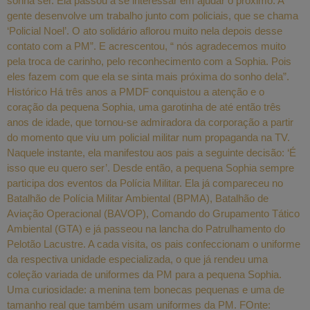
sonha ser. Ela passou a se interessar em ajudar o próximo. A
gente desenvolve um trabalho junto com policiais, que se chama
‘Policial Noel’. O ato solidário aflorou muito nela depois desse
contato com a PM”. E acrescentou, “ nós agradecemos muito
pela troca de carinho, pelo reconhecimento com a Sophia. Pois
eles fazem com que ela se sinta mais próxima do sonho dela”.
Histórico Há três anos a PMDF conquistou a atenção e o
coração da pequena Sophia, uma garotinha de até então três
anos de idade, que tornou-se admiradora da corporação a partir
do momento que viu um policial militar num propaganda na TV.
Naquele instante, ela manifestou aos pais a seguinte decisão: ‘É
isso que eu quero ser’. Desde então, a pequena Sophia sempre
participa dos eventos da Polícia Militar. Ela já compareceu no
Batalhão de Polícia Militar Ambiental (BPMA), Batalhão de
Aviação Operacional (BAVOP), Comando do Grupamento Tático
Ambiental (GTA) e já passeou na lancha do Patrulhamento do
Pelotão Lacustre. A cada visita, os pais confeccionam o uniforme
da respectiva unidade especializada, o que já rendeu uma
coleção variada de uniformes da PM para a pequena Sophia.
Uma curiosidade: a menina tem bonecas pequenas e uma de
tamanho real que também usam uniformes da PM. FOnte: