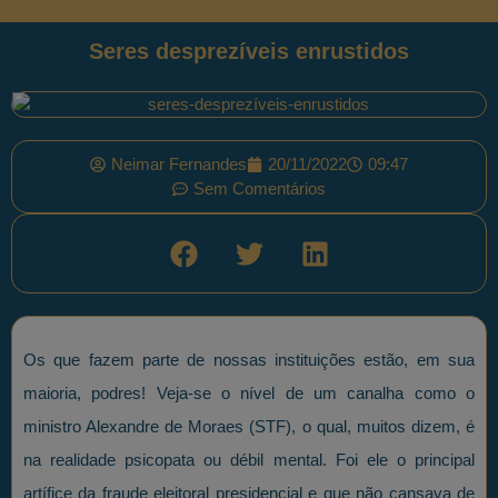
Seres desprezíveis enrustidos
Neimar Fernandes
20/11/2022
09:47
Sem Comentários
Os que fazem parte de nossas instituições estão, em sua
maioria, podres! Veja-se o nível de um canalha como o
ministro Alexandre de Moraes (STF), o qual, muitos dizem, é
na realidade psicopata ou débil mental. Foi ele o principal
artífice da fraude eleitoral presidencial e que não cansava de