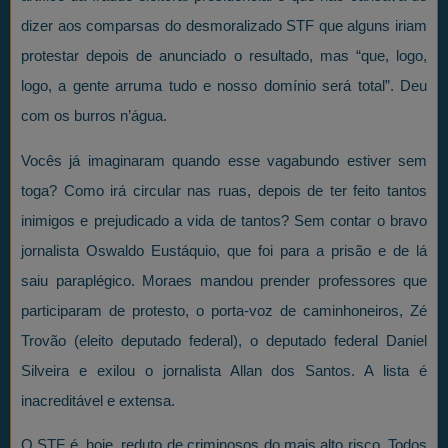
dizer aos comparsas do desmoralizado STF que alguns iriam
protestar depois de anunciado o resultado, mas “que, logo,
logo, a gente arruma tudo e nosso domínio será total”. Deu
com os burros n’água.
Vocês já imaginaram quando esse vagabundo estiver sem
toga? Como irá circular nas ruas, depois de ter feito tantos
inimigos e prejudicado a vida de tantos? Sem contar o bravo
jornalista Oswaldo Eustáquio, que foi para a prisão e de lá
saiu paraplégico. Moraes mandou prender professores que
participaram de protesto, o porta-voz de caminhoneiros, Zé
Trovão (eleito deputado federal), o deputado federal Daniel
Silveira e exilou o jornalista Allan dos Santos. A lista é
inacreditável e extensa.
O STF é, hoje, reduto de criminosos do mais alto risco. Todos