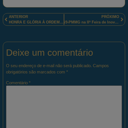
ANTERIOR
PRÓXIMO
HONRA E GLÓRIA À ORDEM CULTURAL MILITAR MARANHENSE.
i9-PMMG na IIª Feira de Inovação Tecnológica
Deixe um comentário
O seu endereço de e-mail não será publicado.
Campos
obrigatórios são marcados com
*
Comentário
*