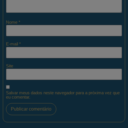
Nome
*
E-mail
*
Site
Salvar meus dados neste navegador para a próxima vez que
eu comentar.