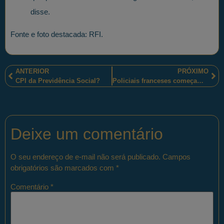
disse.
Fonte e foto destacada: RFI.
ANTERIOR
PRÓXIMO
CPI da Previdência Social?
Policiais franceses começam a usar câmeras individuais.
Deixe um comentário
O seu endereço de e-mail não será publicado.
Campos
obrigatórios são marcados com
*
Comentário
*