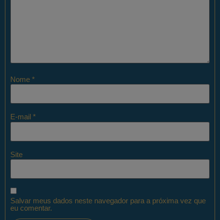
Nome
*
E-mail
*
Site
Salvar meus dados neste navegador para a próxima vez que
eu comentar.