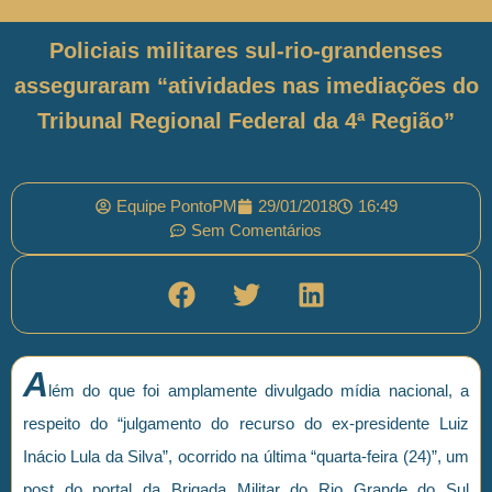
Policiais militares sul-rio-grandenses
asseguraram “atividades nas imediações do
Tribunal Regional Federal da 4ª Região”
Equipe PontoPM
29/01/2018
16:49
Sem Comentários
A
lém do que foi amplamente divulgado mídia nacional, a
respeito do “julgamento do recurso do ex-presidente Luiz
Inácio Lula da Silva”, ocorrido na última “quarta-feira (24)”, um
post do portal da Brigada Militar do Rio Grande do Sul