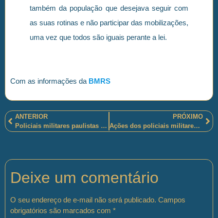
também da população que desejava seguir com
as suas rotinas e não participar das mobilizações,
uma vez que todos são iguais perante a lei.
Com as informações da
BMRS
ANTERIOR
PRÓXIMO
Policiais militares paulistas resgataram um homem “na ilha do Cardoso”
Ações dos policiais militares goianos direcionadas à proteção das crianças e adolescentes e das mulheres
Deixe um comentário
O seu endereço de e-mail não será publicado.
Campos
obrigatórios são marcados com
*