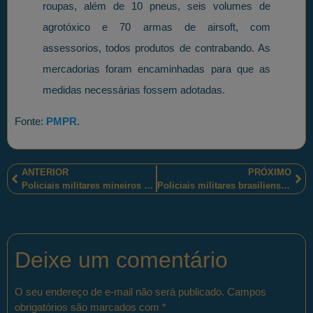
roupas, além de 10 pneus, seis volumes de
agrotóxico e 70 armas de airsoft, com
assessorios, todos produtos de contrabando. As
mercadorias foram encaminhadas para que as
medidas necessárias fossem adotadas.
Fonte:
PMPR
.
ANTERIOR
PRÓXIMO
Policiais militares mineiros prenderam três homens, por tentativa de roubo a banco, em Belo Horizonte-MG
Policiais militares brasilienses da polícia ostensiva ambiental apreenderam pássaros que eram criados ilegalmente
Deixe um comentário
O seu endereço de e-mail não será publicado.
Campos
obrigatórios são marcados com
*