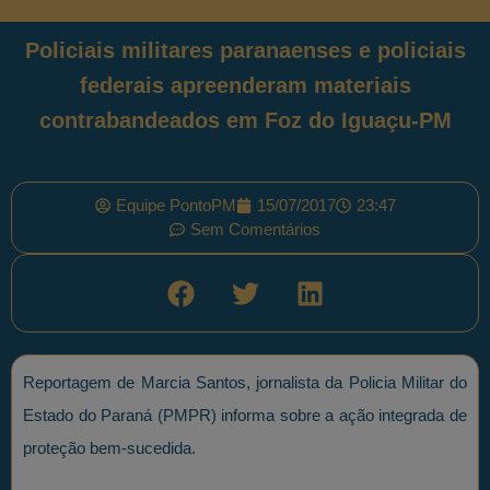
Policiais militares paranaenses e policiais
federais apreenderam materiais
contrabandeados em Foz do Iguaçu-PM
Equipe PontoPM
15/07/2017
23:47
Sem Comentários
Reportagem de Marcia Santos, jornalista da Policia Militar do
Estado do Paraná (PMPR) informa sobre a ação integrada de
proteção bem-sucedida.