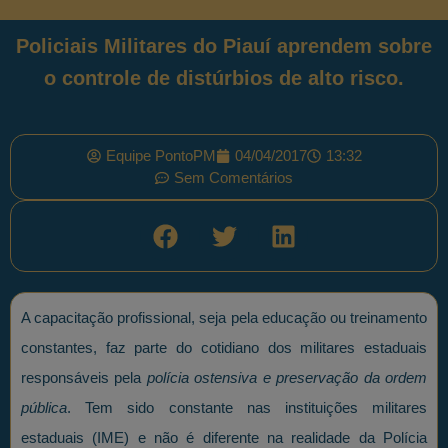
Policiais Militares do Piauí aprendem sobre
o controle de distúrbios de alto risco.
Equipe PontoPM
04/04/2017
13:32
Sem Comentários
A capacitação profissional, seja pela educação ou treinamento
constantes, faz parte do cotidiano dos militares estaduais
responsáveis pela
polícia ostensiva e preservação da ordem
pública
. Tem sido constante nas instituições militares
estaduais (IME) e não é diferente na realidade da Polícia