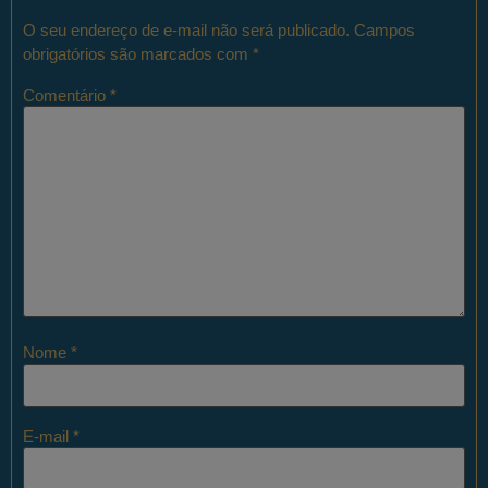
O seu endereço de e-mail não será publicado.
Campos
obrigatórios são marcados com
*
Comentário
*
Nome
*
E-mail
*