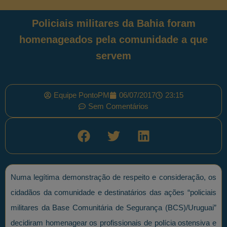
Policiais militares da Bahia foram
homenageados pela comunidade a que
servem
Equipe PontoPM
06/07/2017
23:15
Sem Comentários
Numa legítima demonstração de respeito e consideração, os
cidadãos da comunidade e destinatários das ações “policiais
militares da Base Comunitária de Segurança (BCS)/Uruguai”
decidiram homenagear os profissionais de polícia ostensiva e