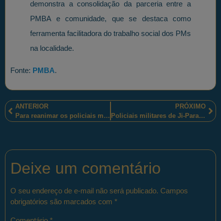
demonstra a consolidação da parceria entre a
PMBA e comunidade, que se destaca como
ferramenta facilitadora do trabalho social dos PMs
na localidade.
Fonte:
PMBA
.
ANTERIOR
PRÓXIMO
Para reanimar os policiais militares de São Gonçalo (RJ), foi praticada uma legítima ação de comando
Policiais militares de Ji-Paraná localizaram e prenderam agente do furto de 11 cabeças de gado
Deixe um comentário
O seu endereço de e-mail não será publicado.
Campos
obrigatórios são marcados com
*
Comentário
*