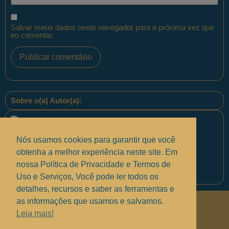
Salvar meus dados neste navegador para a próxima vez que
eu comentar.
Sobre o(a) Autor(a):
Nós usamos cookies para garantir que você
obtenha a melhor experiência neste site. Em
nossa Política de Privacidade e Termos de
Equipe PontoPM
Uso e Serviços, Você pode ler todos os
detalhes, recursos e saber as ferramentas e
as informações que usamos e salvamos.
Políticas de Privacidade
.
Leia mais!
Termos de uso e Serviços
.