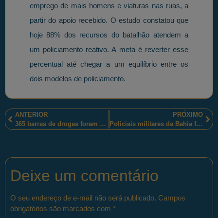
emprego de mais homens e viaturas nas ruas, a
partir do apoio recebido. O estudo constatou que
hoje 88% dos recursos do batalhão atendem a
um policiamento reativo. A meta é reverter esse
percentual até chegar a um equilíbrio entre os
dois modelos de policiamento.
ANTERIOR
PRÓXIMO
365 barras de drogas foram apreendidas por policiais militares mineiros, em Sete Lagoas-MG
Policiais militares da Bahia foram homenageados pela comunidade a que servem
Deixe um comentário
O seu endereço de e-mail não será publicado.
Campos
obrigatórios são marcados com
*