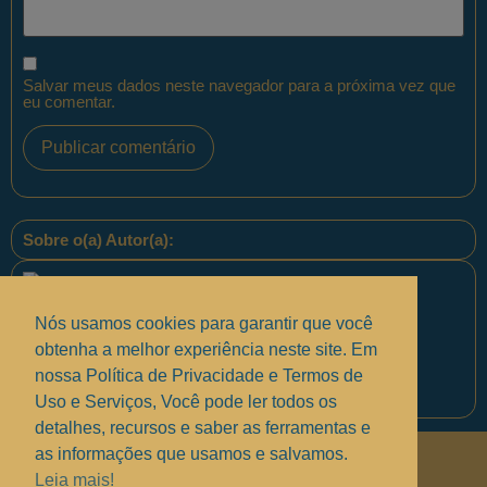
Salvar meus dados neste navegador para a próxima vez que
eu comentar.
Sobre o(a) Autor(a):
Nós usamos cookies para garantir que você
obtenha a melhor experiência neste site. Em
nossa Política de Privacidade e Termos de
Equipe PontoPM
Uso e Serviços, Você pode ler todos os
detalhes, recursos e saber as ferramentas e
as informações que usamos e salvamos.
Políticas de Privacidade
.
Leia mais!