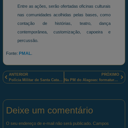
Entre as ações, serão ofertadas oficinas culturais
nas comunidades acolhidas pelas bases, como
contação de histórias, teatro, dança
contemporânea, customização, capoeira e
percussão.
Fonte:
PMAL
.
ANTERIOR
PRÓXIMO
Polícia Militar de Santa Catarina homenageia o soldado Vinicius Santanna Klein!
Na PM do Alagoas: formatura do Curso de Aperfeiçoamento de Sargentos (CAS) – Turma 2016
Deixe um comentário
O seu endereço de e-mail não será publicado.
Campos