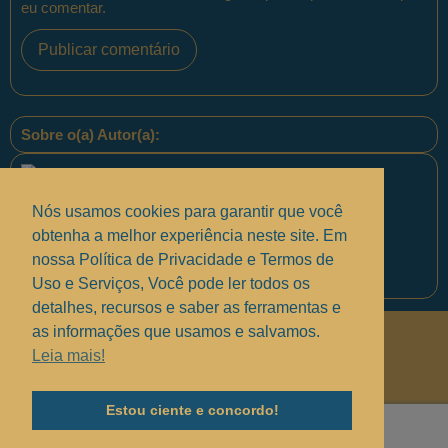
eu comentar.
Sobre o(a) Autor(a):
Nós usamos cookies para garantir que você
obtenha a melhor experiência neste site. Em
nossa Política de Privacidade e Termos de
Equipe PontoPM
Uso e Serviços, Você pode ler todos os
detalhes, recursos e saber as ferramentas e
as informações que usamos e salvamos.
Políticas de Privacidade
.
Leia mais!
Termos de uso e Serviços
.
Solucionando suas dúvidas
.
Estou ciente e concordo!
Copyright © 2017 - 2025 —
Grupo MindBR
— PontoPM