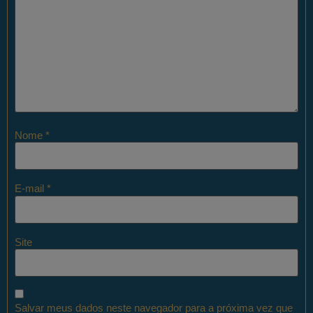
Nome
*
E-mail
*
Site
Salvar meus dados neste navegador para a próxima vez que