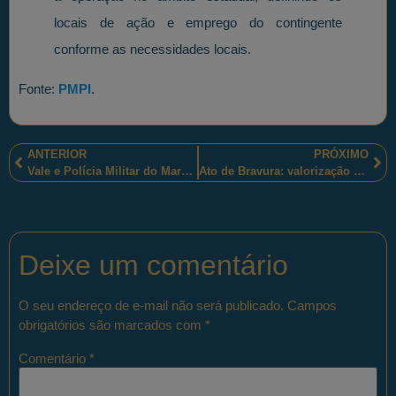
locais de ação e emprego do contingente
conforme as necessidades locais.
Fonte:
PMPI
.
ANTERIOR
PRÓXIMO
Vale e Polícia Militar do Maranhão são parceiras no programa de Equoterapia!
Ato de Bravura: valorização de profissionais!
Deixe um comentário
O seu endereço de e-mail não será publicado.
Campos
obrigatórios são marcados com
*
Comentário
*