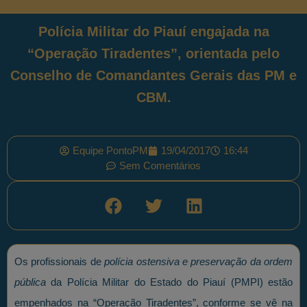
Polícia Militar do Piauí engajada na
“Operação Tiradentes”, orientada pelo
Conselho de Comandantes Gerais das PM e
CBM.
Equipe PontoPM
19/04/2017
16:44
Sem Comentários
Os profissionais de
polícia ostensiva e preservação da ordem
pública
da Polícia Militar do Estado do Piauí (PMPI) estão
empenhados na “Operação Tiradentes”, conforme se vê na