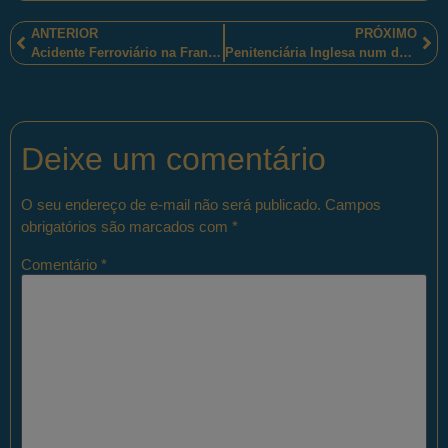
ANTERIOR
PRÓXIMO
Acidente Ferroviário na França.
Penitenciária Inglesa num documentário da BBC
Deixe um comentário
O seu endereço de e-mail não será publicado.
Campos
obrigatórios são marcados com
*
Comentário
*