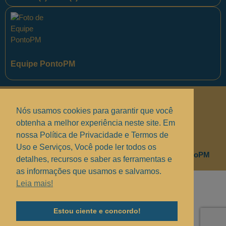
Equipe PontoPM
Políticas de Privacidade
.
Nós usamos cookies para garantir que você
Termos de uso e Serviços
.
obtenha a melhor experiência neste site. Em
nossa Política de Privacidade e Termos de
Solucionando suas dúvidas
.
Uso e Serviços, Você pode ler todos os
Copyright © 2017 - 2025 —
Grupo MindBR
— PontoPM
detalhes, recursos e saber as ferramentas e
as informações que usamos e salvamos.
Leia mais!
Estou ciente e concordo!