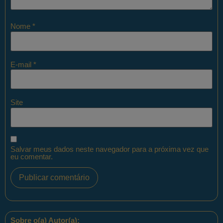
Nome
*
E-mail
*
Site
Salvar meus dados neste navegador para a próxima vez que
eu comentar.
Sobre o(a) Autor(a):