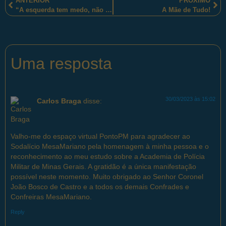
ANTERIOR
PRÓXIMO
“A esquerda tem medo, não tem política de segurança pública”.
A Mãe de Tudo!
Uma resposta
30/03/2023 às 15:02
Carlos Braga
disse:
Valho-me do espaço virtual PontoPM para agradecer ao
Sodalício MesaMariano pela homenagem à minha pessoa e o
reconhecimento ao meu estudo sobre a Academia de Polícia
Militar de Minas Gerais. A gratidão é a única manifestação
possível neste momento. Muito obrigado ao Senhor Coronel
João Bosco de Castro e a todos os demais Confrades e
Confreiras MesaMariano.
Reply