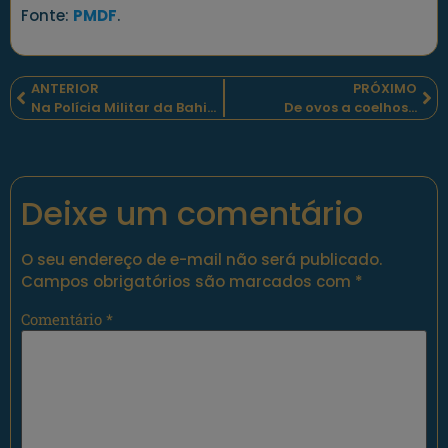
Fonte:
PMDF
.
ANTERIOR
PRÓXIMO
Na Polícia Militar da Bahia, há novos operadores de aeronaves remotamente pilotadas.
De ovos a coelhos…
Deixe um comentário
O seu endereço de e-mail não será publicado.
Campos obrigatórios são marcados com
*
Comentário
*