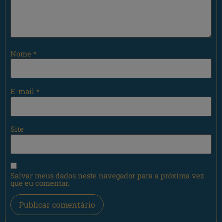
Nome
*
E-mail
*
Site
Salvar meus dados neste navegador para a próxima vez
que eu comentar.