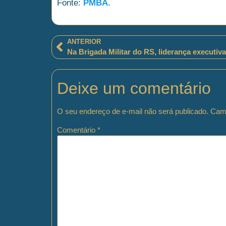
Fonte:
PMBA
.
ANTERIOR
Deixe um comentário
O seu endereço de e-mail não será publicado.
Camp
Comentário
*