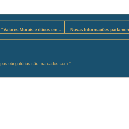
Na Brigada Militar do RS, liderança executiva “Valores Morais e éticos em sua formação”
Novas Informações parlament
os obrigatórios são marcados com
*