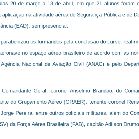
dias 20 de março a 13 de abril, em que 21 alunos foram
plicação na atividade aérea de Segurança Pública e de Def
tância (EAD), semipresencial.
parabenizou os formandos pela conclusão do curso, reafir
 aeronave no espaço aéreo brasileiro de acordo com as nor
 Agência Nacional de Aviação Civil (ANAC) e pelo Depar
Comandante Geral, coronel Anselmo Brandão, do Comand
te do Grupamento Aéreo (GRAER), tenente coronel Renato 
 Jorge Pereira, entre outros policiais militares, além do 
V) da Força Aérea Brasileira (FAB), capitão Adilson Drum