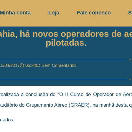
Minha conta
Loja
Fale conosco
S
 Bahia, há novos operadores de
pilotadas.
15/04/2017
06:24
Sem Comentários
oi realizada a conclusão do “O II Curso de Operador de 
auditório do Grupamento Aéreo (GRAER), na manhã desta qui
icados: