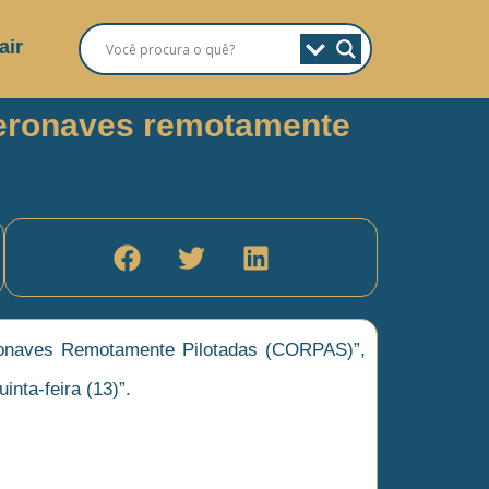
air
 aeronaves remotamente
Aeronaves Remotamente Pilotadas (CORPAS)”,
nta-feira (13)”.