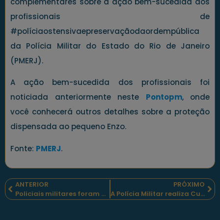
complementares sobre a ação bem-sucedida dos
profissionais de
#políciaostensivaepreservaçãodaordempública
da Polícia Militar do Estado do Rio de Janeiro
(PMERJ).
A ação bem-sucedida dos profissionais foi
noticiada anteriormente neste
Pontopm
, onde
você conhecerá outros detalhes sobre a proteção
dispensada ao pequeno Enzo.
Fonte:
PMERJ
.
ANTERIOR
PRÓXIMO
Policiais militares foram homenageados em Cavalcante, Goiás.
A Polícia Militar realiza Curso de Cabos em Bacabal, Maranhão.