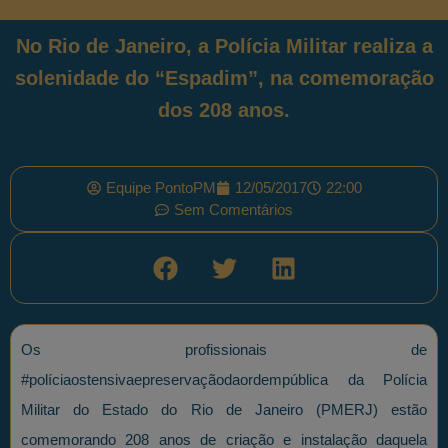
No Rio de Janeiro, a Polícia Militar realiza a
solenidade do “Espadim”, na comemoração
dos 208 anos.
Equipe PontoPM
12/05/2017
22:00
Sem Comentários
Os profissionais de
#políciaostensivaepreservaçãodaordempública da Polícia
Militar do Estado do Rio de Janeiro (PMERJ) estão
comemorando 208 anos de criação e instalação daquela