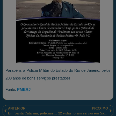
Parabéns à Polícia Militar do Estado do Rio de Janeiro, pelos
208 anos de bons serviços prestados!
Fonte:
PMERJ
.
ANTERIOR
PRÓXIMO
Em Santa Catarina, policiais militares ambientais compartilham proteção dos javalis.
22 vidas foram salvas em Samambaia, no Distrito Federal, devido ao ato heroico do Cabo Theodoro.