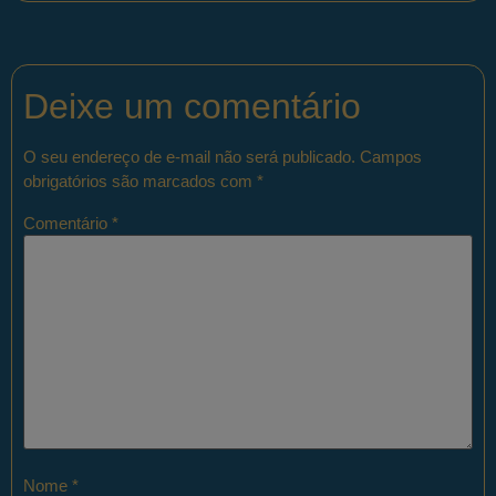
Deixe um comentário
O seu endereço de e-mail não será publicado.
Campos
obrigatórios são marcados com
*
Comentário
*
Nome
*