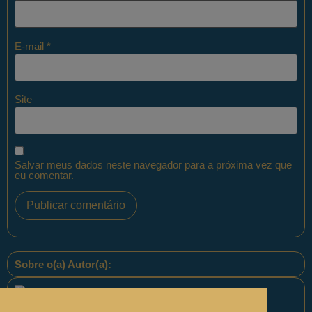
E-mail
*
Site
Salvar meus dados neste navegador para a próxima vez que
eu comentar.
Sobre o(a) Autor(a):