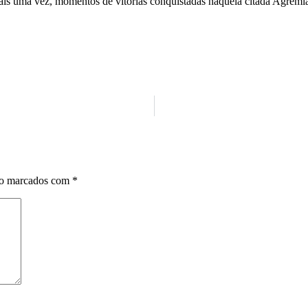
ais uma vez, momentos de vitórias conquistadas naquela citada Agremia
ão marcados com
*