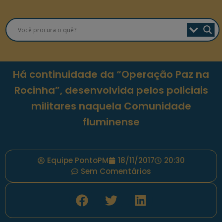
Há continuidade da “Operação Paz na
Rocinha”, desenvolvida pelos policiais
militares naquela Comunidade
fluminense
Equipe PontoPM
18/11/2017
20:30
Sem Comentários