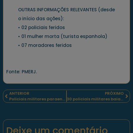
OUTRAS INFORMAÇÕES RELEVANTES (desde
o início das ações):
• 02 policiais feridos
• 01 mulher morta (turista espanhola)
• 07 moradores feridos
Fonte: PMERJ.
ANTERIOR
PRÓXIMO
Policiais militares paraenses hospitalizados recebem apoio espiritual da Capelania da Polícia Militar
30 policiais militares baianos e três agentes da Transalvador concluíram o Curso de Trânsito Urbano
Deixe um comentário