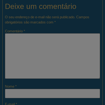
Deixe um comentário
O seu endereço de e-mail não será publicado.
Campos
obrigatórios são marcados com
*
Comentário
*
Nome
*
E-mail
*