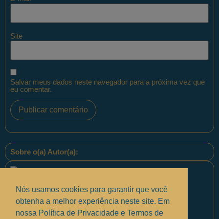
Site
Salvar meus dados neste navegador para a próxima vez que
eu comentar.
Sobre o(a) Autor(a):
Nós usamos cookies para garantir que você
obtenha a melhor experiência neste site. Em
nossa Política de Privacidade e Termos de
Equipe PontoPM