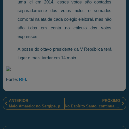
uma lei em 2014, esses votos são contados
separadamente dos votos nulos e somados
como tal na ata de cada colégio eleitoral, mas não
são tidos em conta no cálculo dos votos
expressos.
A posse do oitavo presidente da V República terá
lugar o mais tardar em 14 maio.
Fonte:
RFI
.
ANTERIOR
PRÓXIMO
Maio Amarelo: no Sergipe, policiais militares ativaram operações educativas de trânsito!
No Espírito Santo, continua a “Operação Jesabel”!