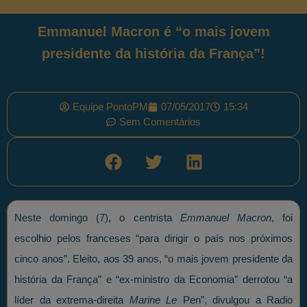
Emmanuel Macron é “o mais jovem
presidente da história da França”!
Equipe PontoPM
07/05/2017
15:34
Sem Comentários
Neste domingo (7), o centrista
Emmanuel Macron
, foi
escolhio pelos franceses “para dirigir o país nos próximos
cinco anos”. Eleito, aos 39 anos, “o mais jovem presidente da
história da França” e “ex-ministro da Economia” derrotou “a
líder da extrema-direita
Marine Le
Pen”, divulgou a Radio