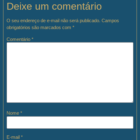
Deixe um comentário
O seu endereço de e-mail não será publicado.
Campos
obrigatórios são marcados com
*
Comentário
*
Nome
*
E-mail
*