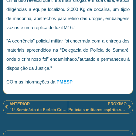
criminoso revelou que tinha mais drogas em sua casa, e após
diligências a equipe localizou 2,000 Kg de cocaína, um tijolo
de maconha, apetrechos para refino das drogas, embalagens
vazias e uma replica de fuzil M16.”
“A ocorrência” policial militar foi encerrada com a entrega dos
materiais apreendidos na “Delegacia de Polícia de Sumaré,
onde o criminoso foi” encaminhado,”autuado e permaneceu à
disposição da Justiça.”
COm as informações da
PMESP
ANTERIOR
PRÓXIMO
“1º Seminário de Perícia Criminal Militar” será realizado pela Polícia Militar do Estado do Rio de Janeiro
Policiais militares espírito-santenses atuaram na “Operação Divisa Segura” e prenderam três homens e apreenderam drogas