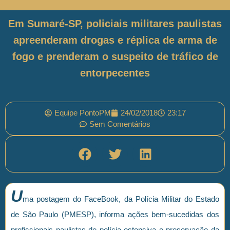
Em Sumaré-SP, policiais militares paulistas
apreenderam drogas e réplica de arma de
fogo e prenderam o suspeito de tráfico de
entorpecentes
Equipe PontoPM
24/02/2018
23:17
Sem Comentários
U
ma postagem do FaceBook, da Polícia Militar do Estado
de São Paulo (PMESP), informa ações bem-sucedidas dos
profissionais paulistas de polícia ostensiva e preservação da