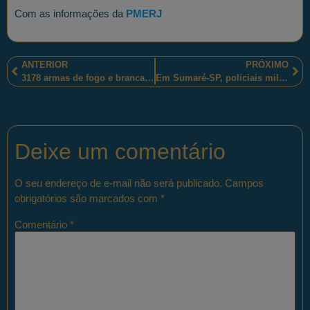
Com as informações da
PMERJ
ANTERIOR
PRÓXIMO
3178 armas de fogo e brancas apreendidas em Portugal, pelos membros da Polícia de Segurança Pública, foram destruídas
Em Sumaré-SP, policiais militares paulistas apreenderam drogas e réplica de arma de fogo e prenderam o suspeito de tráfico de entorpecentes
Deixe um comentário
O seu endereço de e-mail não será publicado.
Campos
obrigatórios são marcados com
*
Comentário
*