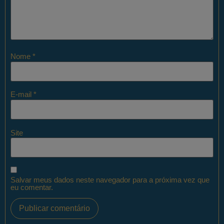
Nome
*
E-mail
*
Site
Salvar meus dados neste navegador para a próxima vez que
eu comentar.