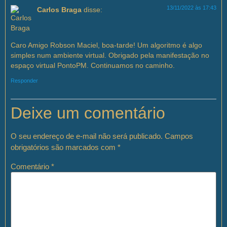
13/11/2022 às 17:43
Carlos Braga
disse:
Caro Amigo Robson Maciel, boa-tarde! Um algoritmo é algo
simples num ambiente virtual. Obrigado pela manifestação no
espaço virtual PontoPM. Continuamos no caminho.
Responder
Deixe um comentário
O seu endereço de e-mail não será publicado.
Campos
obrigatórios são marcados com
*
Comentário
*