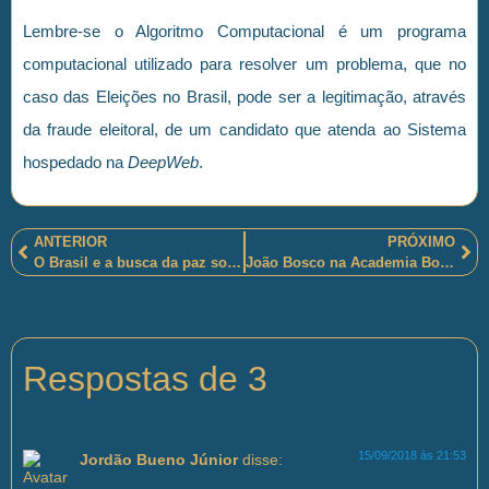
Lembre-se o Algoritmo Computacional é um programa
computacional utilizado para resolver um problema, que no
caso das Eleições no Brasil, pode ser a legitimação, através
da fraude eleitoral, de um candidato que atenda ao Sistema
hospedado na
DeepWeb
.
ANTERIOR
PRÓXIMO
O Brasil e a busca da paz social
João Bosco na Academia Bom-Despachense de Letras
Respostas de 3
15/09/2018 às 21:53
Jordão Bueno Júnior
disse: