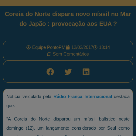
Coreia do Norte dispara novo míssil no Mar
do Japão : provocação aos EUA ?
Equipe PontoPM
12/02/2017
18:14
Sem Comentários
Notícia veiculada pela
Rádio França Internacional
destaca
que:
“A Coreia do Norte disparou um míssil balístico neste
domingo (12), um lançamento considerado por Seul como