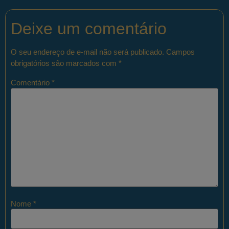
Deixe um comentário
O seu endereço de e-mail não será publicado.
Campos
obrigatórios são marcados com
*
Comentário
*
Nome
*