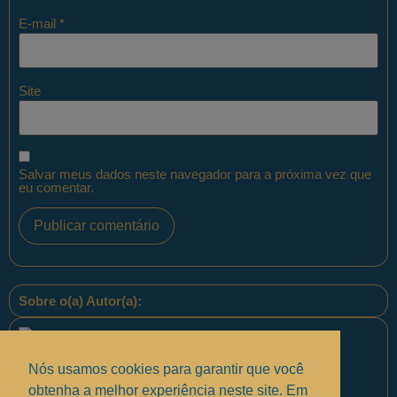
E-mail
*
Site
Salvar meus dados neste navegador para a próxima vez que
eu comentar.
Sobre o(a) Autor(a):
Nós usamos cookies para garantir que você
obtenha a melhor experiência neste site. Em