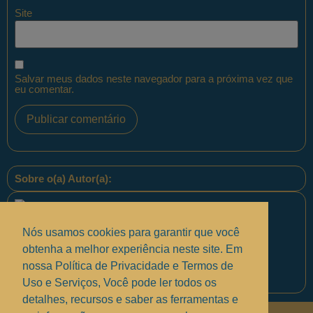
Site
Salvar meus dados neste navegador para a próxima vez que
eu comentar.
Sobre o(a) Autor(a):
Nós usamos cookies para garantir que você
obtenha a melhor experiência neste site. Em
nossa Política de Privacidade e Termos de
Equipe PontoPM
Uso e Serviços, Você pode ler todos os
detalhes, recursos e saber as ferramentas e