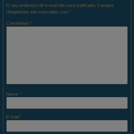
O seu endereço de e-mail não será publicado.
Campos
obrigatórios são marcados com
*
Comentário
*
Nome
*
E-mail
*