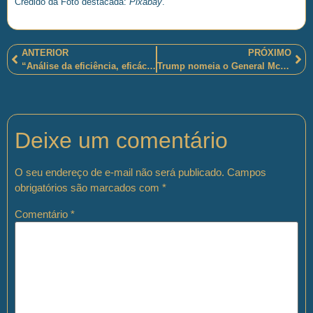
Crédido da Foto destacada:
Pixabay
.
ANTERIOR
PRÓXIMO
“Análise da eficiência, eficácia e efetividade da atuação do Batalhão Ambiental [. . .]”
Trump nomeia o General McMaster para o cargo de Conselheiro de Segurança Nacional.
Deixe um comentário
O seu endereço de e-mail não será publicado.
Campos
obrigatórios são marcados com
*
Comentário
*