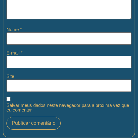
Nome
*
E-mail
*
Site
Salvar meus dados neste navegador para a próxima vez que
eu comentar.