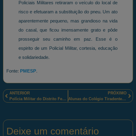
Policiais Militares retiraram o veículo do local de
risco e efetuaram a substituição do pneu. Um ato
aparentemente pequeno, mas grandioso na vida
do casal, que ficou imensamente grato e pôde
prosseguir seu caminho em paz. Esse é o
espirito de um Policial Militar, cortesia, educação
e solidariedade.
Fonte:
PMESP
.
ANTERIOR
PRÓXIMO
Polícia Militar do Distrito Federal homenageou o Corpo de Bombeiros Militares do Distrito Federal
Alunas do Colégio Tiradentes da Brigada Militar de Porto Alegre participarão de evento da Google
Deixe um comentário