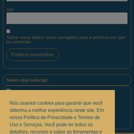
Site
Salvar meus dados neste navegador para a próxima vez que
eu comentar.
Sobre o(a) Autor(a):
Nós usamos cookies para garantir que você
obtenha a melhor experiência neste site. Em
nossa Política de Privacidade e Termos de
Equipe PontoPM
Uso e Serviços, Você pode ler todos os
detalhes, recursos e saber as ferramentas e