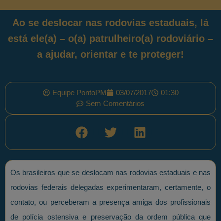
Ao se deslocar nas rodovias estaduais, lá
está ele(a) – o(a) patrulheiro(a) rodoviário –
a ajudar, orientar e te proteger!
Equipe PontoPM
03/07/2017
01:30
Sem Comentários
Os brasileiros que se deslocam nas rodovias estaduais e nas
rodovias federais delegadas experimentaram, certamente, o
contato, ou perceberam a presença amiga dos profissionais
de polícia ostensiva e preservação da ordem pública que