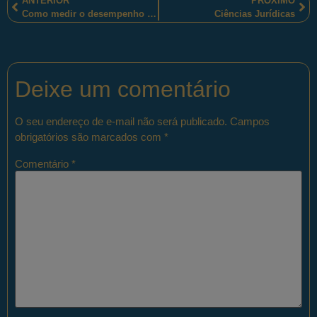
ANTERIOR
PRÓXIMO
Como medir o desempenho de uma organização policial moderna?
Ciências Jurídicas
Deixe um comentário
O seu endereço de e-mail não será publicado.
Campos
obrigatórios são marcados com
*
Comentário
*