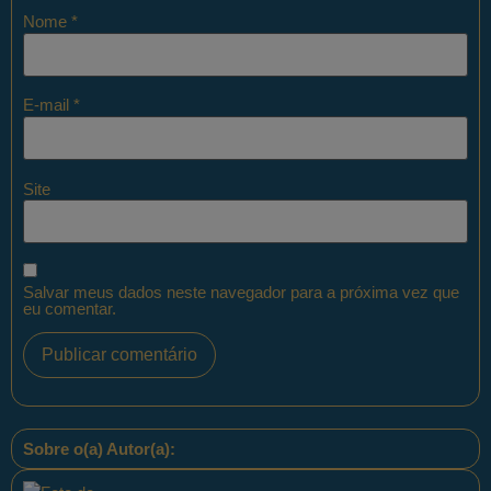
Nome
*
E-mail
*
Site
Salvar meus dados neste navegador para a próxima vez que
eu comentar.
Sobre o(a) Autor(a):