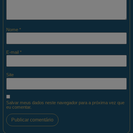
Nome
*
E-mail
*
Site
Salvar meus dados neste navegador para a próxima vez que
eu comentar.