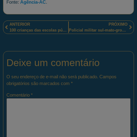
Fonte:
Agência-AC
.
ANTERIOR
PRÓXIMO
100 crianças das escolas públicas de Mariana-MG receberam orientações socioambientais dos policiais militares mineiros
Policial militar sul-mato-grossense e campeã de Karatê participará dos “World Police & Fire Games”
Deixe um comentário
O seu endereço de e-mail não será publicado.
Campos
obrigatórios são marcados com
*
Comentário
*