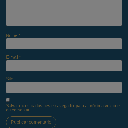
Nome
*
E-mail
*
Site
Salvar meus dados neste navegador para a próxima vez que
eu comentar.