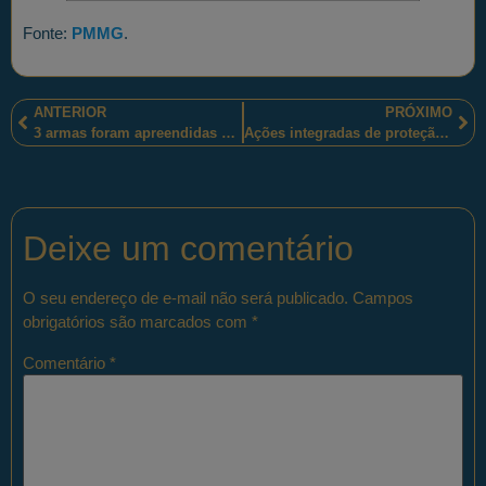
Fonte:
PMMG
.
ANTERIOR
PRÓXIMO
3 armas foram apreendidas e um casal preso, em Mogeiro-PB, pelos policiais militares paraibanos
Ações integradas de proteção dos policiais civis e policiais e bombeiros militares são desenvolvidas em municípios acrianos
Deixe um comentário
O seu endereço de e-mail não será publicado.
Campos
obrigatórios são marcados com
*
Comentário
*