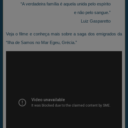
“A verdadeira família é aquela unida pelo espírito
e não pelo sangue.”
Luiz Gasparetto
Veja o filme e conheça mais sobre a saga dos emigrados da
“Ilha de Samos no Mar Egeu, Grécia.”