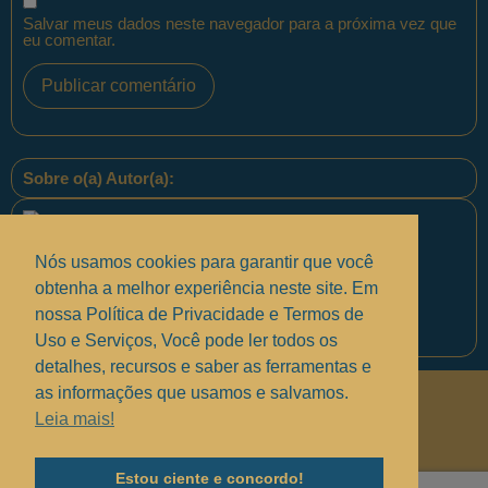
Salvar meus dados neste navegador para a próxima vez que
eu comentar.
Sobre o(a) Autor(a):
Nós usamos cookies para garantir que você
obtenha a melhor experiência neste site. Em
nossa Política de Privacidade e Termos de
Equipe PontoPM
Uso e Serviços, Você pode ler todos os
detalhes, recursos e saber as ferramentas e
as informações que usamos e salvamos.
Políticas de Privacidade
.
Leia mais!
Termos de uso e Serviços
.
Solucionando suas dúvidas
.
Estou ciente e concordo!