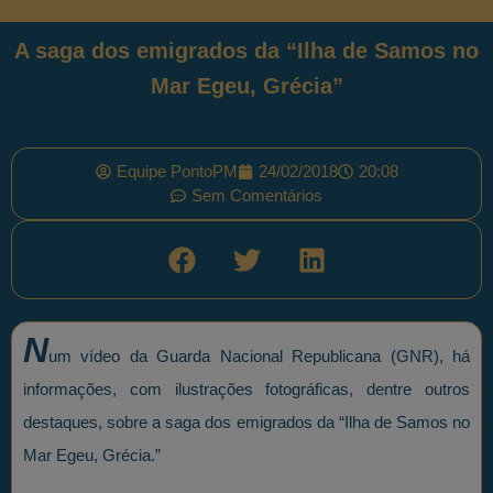
A saga dos emigrados da “Ilha de Samos no
Mar Egeu, Grécia”
Equipe PontoPM
24/02/2018
20:08
Sem Comentários
N
um vídeo da Guarda Nacional Republicana (GNR), há
informações, com ilustrações fotográficas, dentre outros
destaques, sobre a saga dos emigrados da “Ilha de Samos no
Mar Egeu, Grécia.”