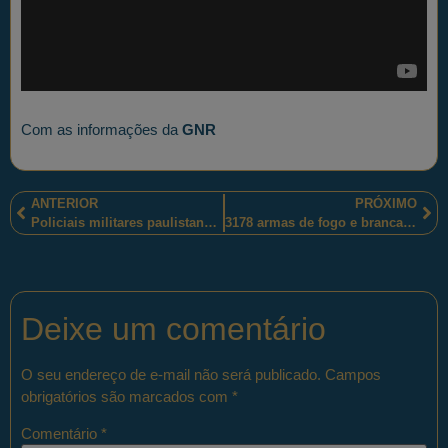
Com as informações da
GNR
ANTERIOR
PRÓXIMO
Policiais militares paulistanos apreenderam grande quantidade de drogas, no último domingo (18)
3178 armas de fogo e brancas apreendidas em Portugal, pelos membros da Polícia de Segurança Pública, foram destruídas
Deixe um comentário
O seu endereço de e-mail não será publicado.
Campos
obrigatórios são marcados com
*
Comentário
*