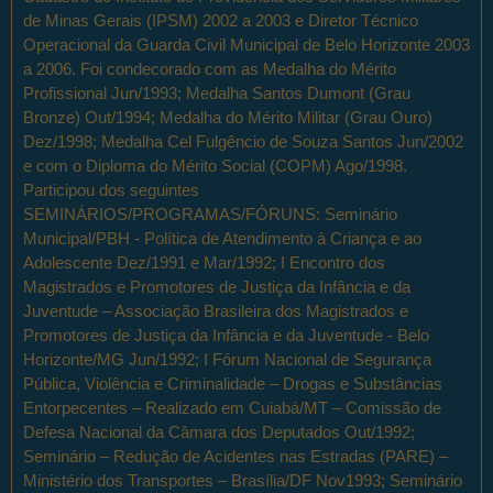
de Minas Gerais (IPSM) 2002 a 2003 e Diretor Técnico
Operacional da Guarda Civil Municipal de Belo Horizonte 2003
a 2006. Foi condecorado com as Medalha do Mérito
Profissional Jun/1993; Medalha Santos Dumont (Grau
Bronze) Out/1994; Medalha do Mérito Militar (Grau Ouro)
Dez/1998; Medalha Cel Fulgêncio de Souza Santos Jun/2002
e com o Diploma do Mérito Social (COPM) Ago/1998.
Participou dos seguintes
SEMINÁRIOS/PROGRAMAS/FÓRUNS: Seminário
Municipal/PBH - Política de Atendimento à Criança e ao
Adolescente Dez/1991 e Mar/1992; I Encontro dos
Magistrados e Promotores de Justiça da Infância e da
Juventude – Associação Brasileira dos Magistrados e
Promotores de Justiça da Infância e da Juventude - Belo
Horizonte/MG Jun/1992; I Fórum Nacional de Segurança
Pública, Violência e Criminalidade – Drogas e Substâncias
Entorpecentes – Realizado em Cuiabá/MT – Comissão de
Defesa Nacional da Câmara dos Deputados Out/1992;
Seminário – Redução de Acidentes nas Estradas (PARE) –
Ministério dos Transportes – Brasília/DF Nov1993; Seminário