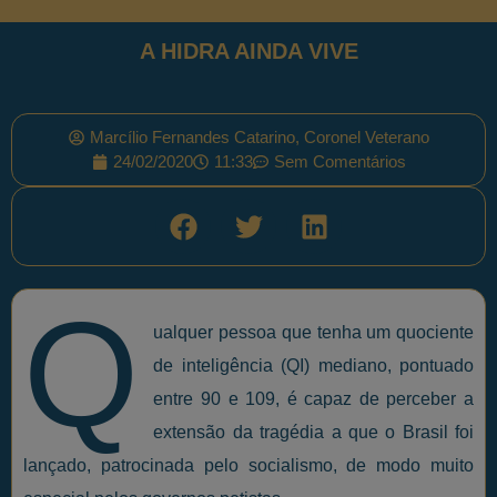
A HIDRA AINDA VIVE
Marcílio Fernandes Catarino, Coronel Veterano
24/02/2020
11:33
Sem Comentários
Q
ualquer pessoa que tenha um quociente
de inteligência (QI) mediano, pontuado
entre 90 e 109, é capaz de perceber a
extensão da tragédia a que o Brasil foi
lançado, patrocinada pelo socialismo, de modo muito