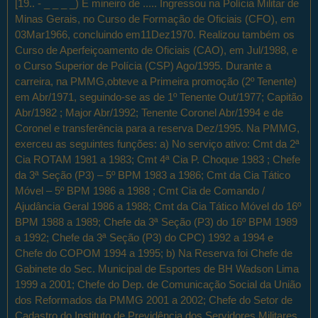
[19.. - _ _ _ _) É mineiro de ..... Ingressou na Polícia Militar de
Minas Gerais, no Curso de Formação de Oficiais (CFO), em
03Mar1966, concluindo em11Dez1970. Realizou também os
Curso de Aperfeiçoamento de Oficiais (CAO), em Jul/1988, e
o Curso Superior de Polícia (CSP) Ago/1995. Durante a
carreira, na PMMG,obteve a Primeira promoção (2º Tenente)
em Abr/1971, seguindo-se as de 1º Tenente Out/1977; Capitão
Abr/1982 ; Major Abr/1992; Tenente Coronel Abr/1994 e de
Coronel e transferência para a reserva Dez/1995. Na PMMG,
exerceu as seguintes funções: a) No serviço ativo: Cmt da 2ª
Cia ROTAM 1981 a 1983; Cmt 4ª Cia P. Choque 1983 ; Chefe
da 3ª Seção (P3) – 5º BPM 1983 a 1986; Cmt da Cia Tático
Móvel – 5º BPM 1986 a 1988 ; Cmt Cia de Comando /
Ajudância Geral 1986 a 1988; Cmt da Cia Tático Móvel do 16º
BPM 1988 a 1989; Chefe da 3ª Seção (P3) do 16º BPM 1989
a 1992; Chefe da 3ª Seção (P3) do CPC) 1992 a 1994 e
Chefe do COPOM 1994 a 1995; b) Na Reserva foi Chefe de
Gabinete do Sec. Municipal de Esportes de BH Wadson Lima
1999 a 2001; Chefe do Dep. de Comunicação Social da União
dos Reformados da PMMG 2001 a 2002; Chefe do Setor de
Cadastro do Instituto de Previdência dos Servidores Militares