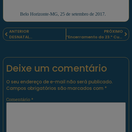
Belo Horizonte-MG, 25 de setembro de 2017.
ANTERIOR
PRÓXIMO
DESNATAL…
“Encerramento do 23.º Curso de Promoção a Sargento-Ajudante”
Deixe um comentário
O seu endereço de e-mail não será publicado.
Campos obrigatórios são marcados com
*
Comentário
*