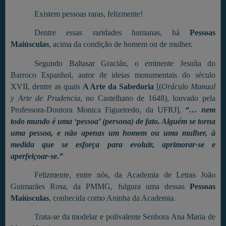
Existem pessoas raras, felizmente!
Dentre essas raridades humanas, há
Pessoas
Maiúsculas
, acima da condição de homem ou de mulher.
Segundo Baltasar Gracián, o eminente Jesuíta do
Barroco Espanhol, autor de ideias monumentais do século
XVII, dentre as quais
A Arte da Sabedoria
[(
Oráculo Manual
y Arte de Prudencia
, no Castelhano de 1648), louvado pela
Professora-Doutora Monica Figueiredo, da UFRJ],
“… nem
todo mundo é uma ‘pessoa’ (persona) de fato. Alguém se torna
uma pessoa, e não apenas um homem ou uma mulher, à
medida que se esforça para evoluir, aprimorar-se e
aperfeiçoar-se.”
Felizmente, entre nós, da Academia de Letras João
Guimarães Rosa, da PMMG, fulgura uma dessas
Pessoas
Maiúsculas
, conhecida como Aninha da Academia.
Trata-se da modelar e polivalente Senhora Ana Maria de