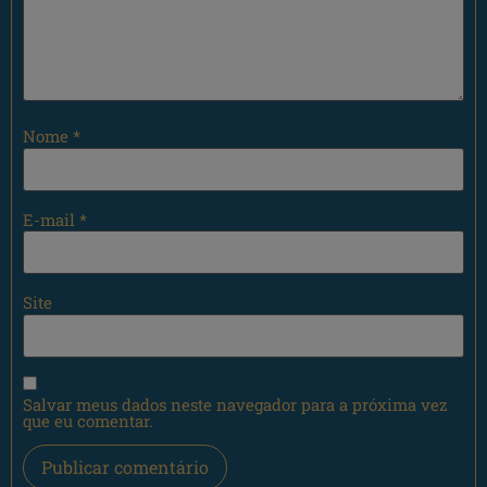
Nome
*
E-mail
*
Site
Salvar meus dados neste navegador para a próxima vez
que eu comentar.