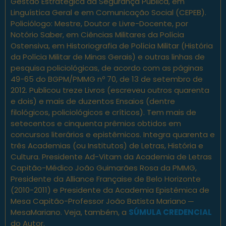
Gestão Estratégica da Segurança Pública, em
Linguística Geral e em Comunicação Social (CEPEB).
Policiólogo: Mestre, Doutor e Livre-Docente, por
Notório Saber, em Ciências Militares da Polícia
Ostensiva, em Historiografia de Polícia Militar (História
da Polícia Militar de Minas Gerais) e outras linhas de
pesquisa policiológicas, de acordo com as páginas
49-65 do BGPM/PMMG nº 70, de 13 de setembro de
2012. Publicou treze Livros (escreveu outros quarenta
e dois) e mais de duzentos Ensaios (dentre
filológicos, policiológicos e críticos). Tem mais de
setecentos e cinquenta prêmios obtidos em
concursos literários e epistêmicos. Integra quarenta e
três Academias (ou Institutos) de Letras, História e
Cultura. Presidente Ad-Vitam da Academia de Letras
Capitão-Médico João Guimarães Rosa da PMMG,
Presidente da Alliance Française de Belo Horizonte
(2010-2011) e Presidente da Academia Epistêmica de
Mesa Capitão-Professor João Batista Mariano ─
MesaMariano. Veja, também, a
SÚMULA CREDENCIAL
do Autor.