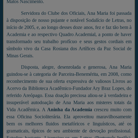
Matos Nascimento.
Servidora do Clube dos Oficiais, Ana Maria foi passada
à disposição de nosso pujante e notável Sodalício de Letras, no
início de 2005, e, ao longo desses doze anos, fez e faz tão bem à
Academia e ao respectivo Quadro Academial, a ponto de haver
transformado seu trabalho profícuo e seus gestos cordiais em
símbolo vivo da Casa Rosiana dos Artífices da Paz Social de
Minas Gerais.
Disposta, alegre, desenrolada e generosa, Ana Maria
guindou-se à categoria de Parceira-Benemérita, em 2008, como
reconhecimento de sua oferta expressiva de valiosos Livros ao
Acervo da Biblioteca Acadêmico-Fundador Ary Braz Lopes, do
referido Areópago. Essa doação preciosa aliou-se à verdadeira e
insuperável autodoação de Ana Maria aos misteres totais da
Vida Acadêmica. A
Aninha da Academia
cresceu muito com
essa Oficina Socioliterária. Ela aproveitou maravilhosamente
bem os melhores fluidos metafóricos e linguísticos, até os
gramaticais, típicos de seu ambiente de devoção profissional.
Estudou bastante. Licenciou-se em Letras (Português-Inglês),