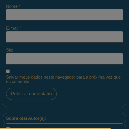
Nome
*
E-mail
*
Site
Salvar meus dados neste navegador para a próxima vez que
eu comentar.
Sobre o(a) Autor(a):