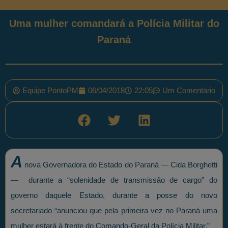
Uma mulher comandará a Polícia Militar do
Paraná
Equipe PontoPM
06/04/2018
22:05
Um Comentário
A
nova Governadora do Estado do Paraná — Cida Borghetti
— durante a “solenidade de transmissão de cargo” do
governo daquele Estado, durante a posse do novo
secretariado “anunciou que pela primeira vez no Paraná uma
mulher estará à frente do Comando-Geral da Polícia Militar.”