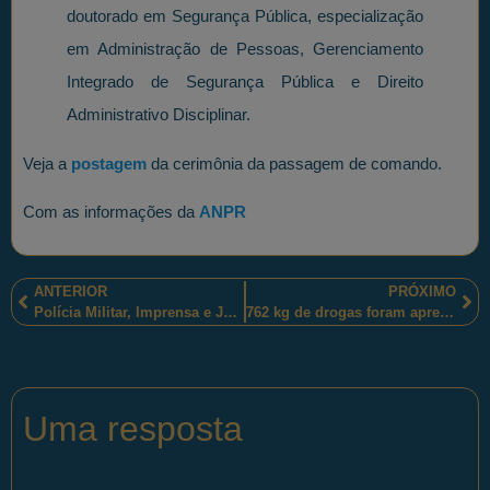
doutorado em Segurança Pública, especialização
em Administração de Pessoas, Gerenciamento
Integrado de Segurança Pública e Direito
Administrativo Disciplinar.
Veja a
postagem
da cerimônia da passagem de comando.
Com as informações da
ANPR
ANTERIOR
PRÓXIMO
Polícia Militar, Imprensa e Jogadores: “#Paz nos estádios agarre esta ideia”
762 kg de drogas foram apreendidos pelos policiais militares paranaenses
Uma resposta