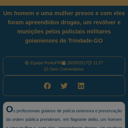
Um homem e uma mulher presos e com eles
foram apreendidos drogas, um revólver e
munições pelos policiais militares
goianienses de Trindade-GO
Equipe PontoPM
26/09/2017
11:27
Sem Comentários
O
s profissionais goianos de polícia ostensiva e preservação
da ordem pública prenderam, em flagrante delito, um homem
e uma mulher e, com eles, apreenderam drogas, um revólver