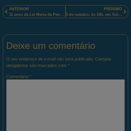
ANTERIOR
PRÓXIMO
11 anos da Lei Maria da Penha foram comemorados pelo(a)s policiais militares sul-rio-grandenses da Patrulha Maria da Penha
5 de outubro, às 19h, em Sulacap, no Rio de Janeiro-RJ, assista ao “APM in concert”, numa inesquecível apresentação dos policiais militares fluminenses
Deixe um comentário
O seu endereço de e-mail não será publicado.
Campos
obrigatórios são marcados com
*
Comentário
*