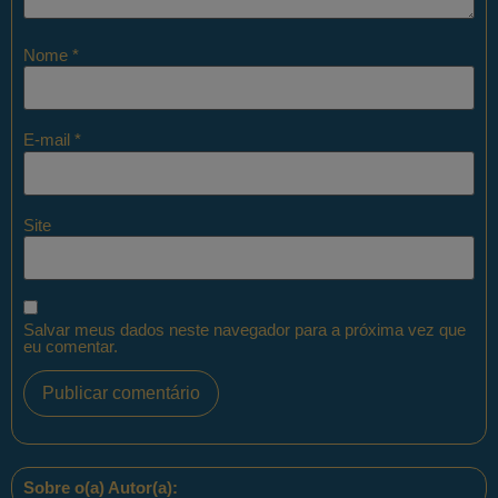
Nome
*
E-mail
*
Site
Salvar meus dados neste navegador para a próxima vez que
eu comentar.
Sobre o(a) Autor(a):