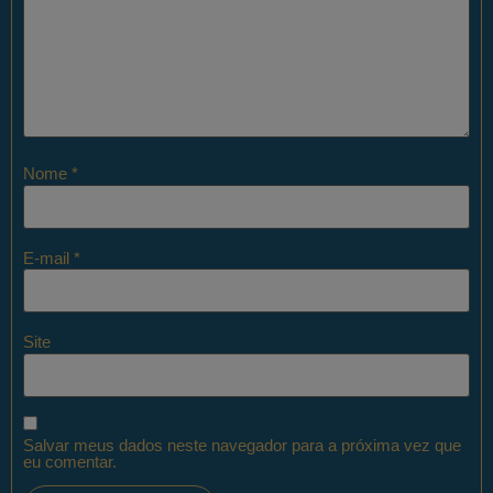
Nome
*
E-mail
*
Site
Salvar meus dados neste navegador para a próxima vez que
eu comentar.