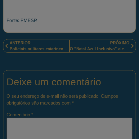
Fonte: PMESP.
ANTERIOR
PRÓXIMO
Policiais militares catarinenses são distinguidos, em Maravilha-SC, com o Prêmio Destaque Social 2017, pela realização do PROERD
O “Natal Azul Inclusivo” alcançará os filhos dos policiais militares fluminenses, tombados em serviços, e os portadores de necessidades especiais
Deixe um comentário
O seu endereço de e-mail não será publicado.
Campos
obrigatórios são marcados com
*
Comentário
*