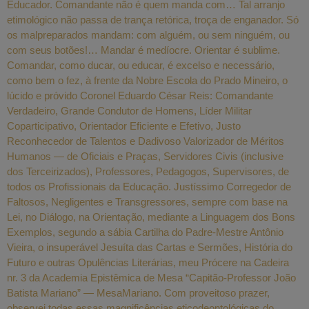
Educador. Comandante não é quem manda com… Tal arranjo
etimológico não passa de trança retórica, troça de enganador. Só
os malpreparados mandam: com alguém, ou sem ninguém, ou
com seus botões!… Mandar é medíocre. Orientar é sublime.
Comandar, como ducar, ou educar, é excelso e necessário,
como bem o fez, à frente da Nobre Escola do Prado Mineiro, o
lúcido e próvido Coronel Eduardo César Reis: Comandante
Verdadeiro, Grande Condutor de Homens, Líder Militar
Coparticipativo, Orientador Eficiente e Efetivo, Justo
Reconhecedor de Talentos e Dadivoso Valorizador de Méritos
Humanos — de Oficiais e Praças, Servidores Civis (inclusive
dos Terceirizados), Professores, Pedagogos, Supervisores, de
todos os Profissionais da Educação. Justíssimo Corregedor de
Faltosos, Negligentes e Transgressores, sempre com base na
Lei, no Diálogo, na Orientação, mediante a Linguagem dos Bons
Exemplos, segundo a sábia Cartilha do Padre-Mestre Antônio
Vieira, o insuperável Jesuíta das Cartas e Sermões, História do
Futuro e outras Opulências Literárias, meu Prócere na Cadeira
nr. 3 da Academia Epistêmica de Mesa “Capitão-Professor João
Batista Mariano” — MesaMariano. Com proveitoso prazer,
observei todas essas magnificências eticodeontológicas do