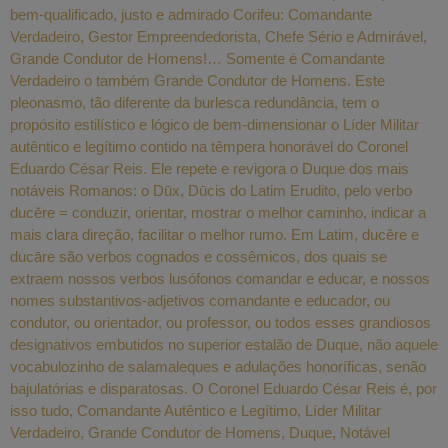
bem-qualificado, justo e admirado Corifeu: Comandante
Verdadeiro, Gestor Empreendedorista, Chefe Sério e Admirável,
Grande Condutor de Homens!… Somente é Comandante
Verdadeiro o também Grande Condutor de Homens. Este
pleonasmo, tão diferente da burlesca redundância, tem o
propósito estilístico e lógico de bem-dimensionar o Líder Militar
autêntico e legítimo contido na têmpera honorável do Coronel
Eduardo César Reis. Ele repete e revigora o Duque dos mais
notáveis Romanos: o Dūx, Dūcis do Latim Erudito, pelo verbo
ducĕre = conduzir, orientar, mostrar o melhor caminho, indicar a
mais clara direção, facilitar o melhor rumo. Em Latim, ducĕre e
ducāre são verbos cognados e cossêmicos, dos quais se
extraem nossos verbos lusófonos comandar e educar, e nossos
nomes substantivos-adjetivos comandante e educador, ou
condutor, ou orientador, ou professor, ou todos esses grandiosos
designativos embutidos no superior estalão de Duque, não aquele
vocabulozinho de salamaleques e adulações honoríficas, senão
bajulatórias e disparatosas. O Coronel Eduardo César Reis é, por
isso tudo, Comandante Autêntico e Legítimo, Líder Militar
Verdadeiro, Grande Condutor de Homens, Duque, Notável