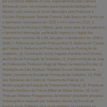
por Escritores Militares e Civis, especialmente pela Câmara
Mineira do Livro, em estandes para exposição bibliográfica e
literária, com sorteios de livros oferecidos pelo Professor e
Escritor-Pesquisador Tenente-Coronel João Bosco de Castro: mil
e quinhentos exemplares em 2015 e mil e cem em 2016; 6.
Reativação da Revista O Alferes, após cinco anos de inexplicável
e lamentosa hibernação: publicação impressa e digital dos
respectivos números 68 e 69, lançados e distribuídos em 2015 e
2016; 7. Reforma da Quadra Poliesportiva; 8. Reforma do Campo
de Futebol; 9. Reforma do Prédio da Escola de Formação de
Soldados; 10. Construção da Ala Sagrado Pavilhão na Estrutura
da Escola de Formação de Soldados; 11. Implementação da Sala
de Professores Professor Hugo de Moura na mesma Escola; 12.
Instalação da Sala Multiuso “Batalhão Escola Voluntários da
Pátria”, também na Escola de Formação de Soldados; 13. Platô
das Bandeiras do Centro de Treinamento Policial; 14.
Modernização da Estação de Treinamento Policial; 15. Projeto de
Resgate Histórico da Polícia Militar de Minas Gerais; 16. Livro
“Policiais Militares Protagonistas da História” [mediante pesquisa
historiográfica realizada por Soldados-Alunos da Escola de
Formação de Soldados (aos quais também se confiaram as