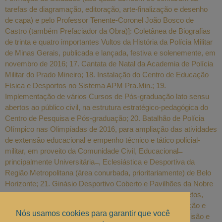
tarefas de diagramação, editoração, arte-finalização e desenho
de capa) e pelo Professor Tenente-Coronel João Bosco de
Castro (também Prefaciador da Obra)]: Coletânea de Biografias
de trinta e quatro importantes Vultos da História da Polícia Militar
de Minas Gerais, publicada e lançada, festiva e solenemente, em
novembro de 2016; 17. Cantata de Natal da Academia de Polícia
Militar do Prado Mineiro; 18. Instalação do Centro de Educação
Física e Desportos no Sistema APM Pra.Min.; 19.
Implementação de vários Cursos de Pós-graduação lato sensu
abertos ao público civil, na estrutura estratégico-pedagógica do
Centro de Pesquisa e Pós-graduação; 20. Batalhão de Polícia
Olímpico nas Olimpíadas de 2016, para ampliação das atividades
de extensão educacional e empenho técnico e tático policial-
militar, em proveito da Comunidade Civil, Educacional ̶
principalmente Universitária ̶ , Eclesiástica e Desportiva da
Região Metropolitana (área conurbada, prioritariamente) de Belo
Horizonte; 21. Ginásio Desportivo Coberto e Pavilhões da Nobre
Escola do Prado Mineiro: reforma geral, com pintura de tetos,
paredes e esquadrias metálicas; 22. Diretrizes de Educação e
Nós usamos cookies para garantir que você
Normas de Ensino da Polícia Militar de Minas Gerais: revisão e