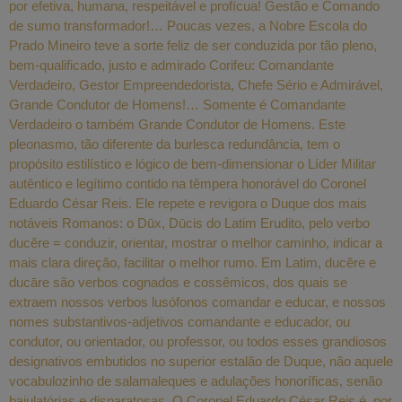
por efetiva, humana, respeitável e profícua! Gestão e Comando
de sumo transformador!… Poucas vezes, a Nobre Escola do
Prado Mineiro teve a sorte feliz de ser conduzida por tão pleno,
bem-qualificado, justo e admirado Corifeu: Comandante
Verdadeiro, Gestor Empreendedorista, Chefe Sério e Admirável,
Grande Condutor de Homens!… Somente é Comandante
Verdadeiro o também Grande Condutor de Homens. Este
pleonasmo, tão diferente da burlesca redundância, tem o
propósito estilístico e lógico de bem-dimensionar o Líder Militar
autêntico e legítimo contido na têmpera honorável do Coronel
Eduardo César Reis. Ele repete e revigora o Duque dos mais
notáveis Romanos: o Dūx, Dūcis do Latim Erudito, pelo verbo
ducĕre = conduzir, orientar, mostrar o melhor caminho, indicar a
mais clara direção, facilitar o melhor rumo. Em Latim, ducĕre e
ducāre são verbos cognados e cossêmicos, dos quais se
extraem nossos verbos lusófonos comandar e educar, e nossos
nomes substantivos-adjetivos comandante e educador, ou
condutor, ou orientador, ou professor, ou todos esses grandiosos
designativos embutidos no superior estalão de Duque, não aquele
vocabulozinho de salamaleques e adulações honoríficas, senão
bajulatórias e disparatosas. O Coronel Eduardo César Reis é, por