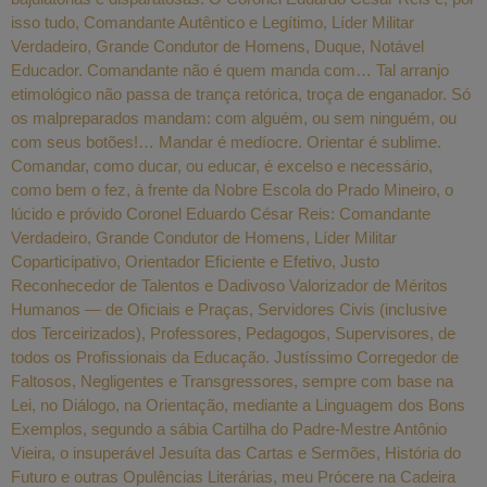
isso tudo, Comandante Autêntico e Legítimo, Líder Militar
Verdadeiro, Grande Condutor de Homens, Duque, Notável
Educador. Comandante não é quem manda com… Tal arranjo
etimológico não passa de trança retórica, troça de enganador. Só
os malpreparados mandam: com alguém, ou sem ninguém, ou
com seus botões!… Mandar é medíocre. Orientar é sublime.
Comandar, como ducar, ou educar, é excelso e necessário,
como bem o fez, à frente da Nobre Escola do Prado Mineiro, o
lúcido e próvido Coronel Eduardo César Reis: Comandante
Verdadeiro, Grande Condutor de Homens, Líder Militar
Coparticipativo, Orientador Eficiente e Efetivo, Justo
Reconhecedor de Talentos e Dadivoso Valorizador de Méritos
Humanos — de Oficiais e Praças, Servidores Civis (inclusive
dos Terceirizados), Professores, Pedagogos, Supervisores, de
todos os Profissionais da Educação. Justíssimo Corregedor de
Faltosos, Negligentes e Transgressores, sempre com base na
Lei, no Diálogo, na Orientação, mediante a Linguagem dos Bons
Exemplos, segundo a sábia Cartilha do Padre-Mestre Antônio
Vieira, o insuperável Jesuíta das Cartas e Sermões, História do
Futuro e outras Opulências Literárias, meu Prócere na Cadeira