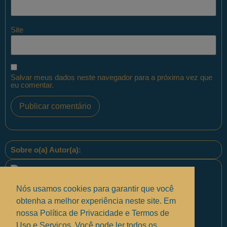
Site
Salvar meus dados neste navegador para a próxima vez que
eu comentar.
Sobre o(a) Autor(a):
Nós usamos cookies para garantir que você
obtenha a melhor experiência neste site. Em
nossa Política de Privacidade e Termos de
Equipe PontoPM
Uso e Serviços, Você pode ler todos os