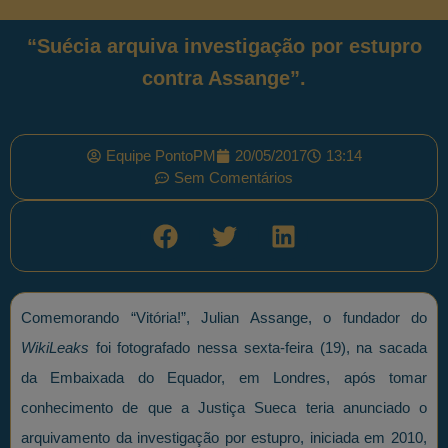
“Suécia arquiva investigação por estupro
contra Assange”.
Equipe PontoPM
20/05/2017
13:14
Sem Comentários
Comemorando “Vitória!”, Julian Assange, o fundador do
WikiLeaks
foi fotografado nessa sexta-feira (19), na sacada
da Embaixada do Equador, em Londres, após tomar
conhecimento de que a Justiça Sueca teria anunciado o
arquivamento da investigação por estupro, iniciada em 2010,