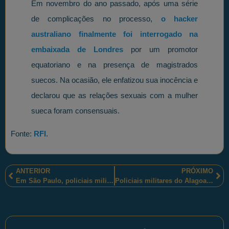
Em novembro do ano passado, após uma série
de complicações no processo,
o hacker
australiano finalmente foi interrogado na
embaixada de Londres
por um promotor
equatoriano e na presença de magistrados
suecos. Na ocasião, ele enfatizou sua inocência e
declarou que as relações sexuais com a mulher
sueca foram consensuais.
Fonte:
RFI
.
ANTERIOR
PRÓXIMO
Em São Paulo, policiais militares utilizam tecnologia na atuação integrada de proteção.
Policiais militares do Alagoas desenvolve ações de polícia comunitária em Maceió.