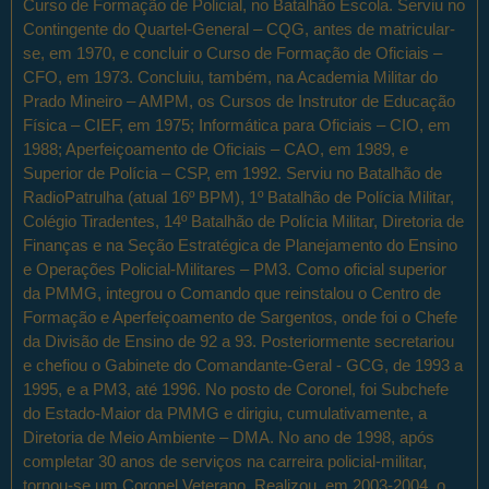
Curso de Formação de Policial, no Batalhão Escola. Serviu no
Contingente do Quartel-General – CQG, antes de matricular-
se, em 1970, e concluir o Curso de Formação de Oficiais –
CFO, em 1973. Concluiu, também, na Academia Militar do
Prado Mineiro – AMPM, os Cursos de Instrutor de Educação
Física – CIEF, em 1975; Informática para Oficiais – CIO, em
1988; Aperfeiçoamento de Oficiais – CAO, em 1989, e
Superior de Polícia – CSP, em 1992. Serviu no Batalhão de
RadioPatrulha (atual 16º BPM), 1º Batalhão de Polícia Militar,
Colégio Tiradentes, 14º Batalhão de Polícia Militar, Diretoria de
Finanças e na Seção Estratégica de Planejamento do Ensino
e Operações Policial-Militares – PM3. Como oficial superior
da PMMG, integrou o Comando que reinstalou o Centro de
Formação e Aperfeiçoamento de Sargentos, onde foi o Chefe
da Divisão de Ensino de 92 a 93. Posteriormente secretariou
e chefiou o Gabinete do Comandante-Geral - GCG, de 1993 a
1995, e a PM3, até 1996. No posto de Coronel, foi Subchefe
do Estado-Maior da PMMG e dirigiu, cumulativamente, a
Diretoria de Meio Ambiente – DMA. No ano de 1998, após
completar 30 anos de serviços na carreira policial-militar,
tornou-se um Coronel Veterano. Realizou, em 2003-2004, o