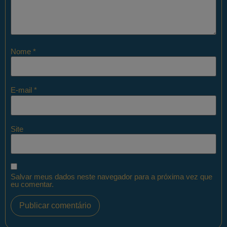
Nome
*
E-mail
*
Site
Salvar meus dados neste navegador para a próxima vez que
eu comentar.