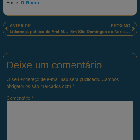
Fonte:
O Globo
.
ANTERIOR
PRÓXIMO
Liderança política de Aral Moreira (MS) reuniu-se com representante da Polícia Militar para discutir melhorias na segurança do município
Em São Domingos do Norte (ES), policiais militares receberam Moção de Agradecimento da Câmara Municipal
Deixe um comentário
O seu endereço de e-mail não será publicado.
Campos
obrigatórios são marcados com
*
Comentário
*