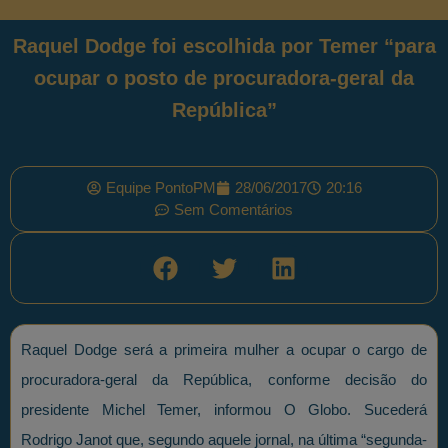
Raquel Dodge foi escolhida por Temer “para
ocupar o posto de procuradora-geral da
República”
Equipe PontoPM
28/06/2017
20:16
Sem Comentários
Raquel Dodge será a primeira mulher a ocupar o cargo de
procuradora-geral da República, conforme decisão do
presidente Michel Temer, informou O Globo. Sucederá
Rodrigo Janot que, segundo aquele jornal, na última “segunda-