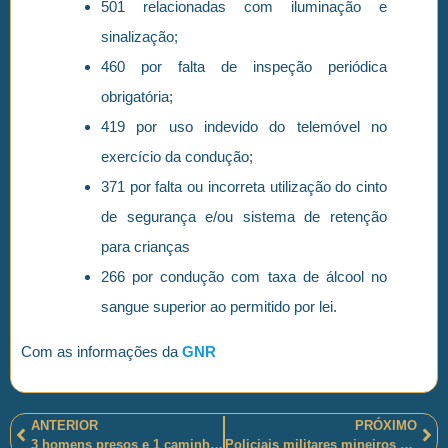
501 relacionadas com iluminação e
sinalização;
460 por falta de inspeção periódica
obrigatória;
419 por uso indevido do telemóvel no
exercício da condução;
371 por falta ou incorreta utilização do cinto
de segurança e/ou sistema de retenção
para crianças
266 por condução com taxa de álcool no
sangue superior ao permitido por lei.
Com as informações da
GNR
ANTERIOR
PRÓXIMO
3 homens presos e 1 caminhão, com carga, e outro veículo apreendidos pelos policiais militares mineiros em Pará de Minas-MG
Policiais militares mineiros apreenderam drogas e um adolescente e prenderam um homem, em Januária-MG