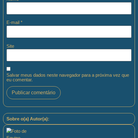
E-mail
*
Site
Salvar meus dados neste navegador para a próxima vez que
eu comentar.
Sobre o(a) Autor(a):